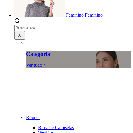
Feminino
Feminino
Categoria
Ver tudo >
Roupas
Blusas e Camisetas
Vestidos