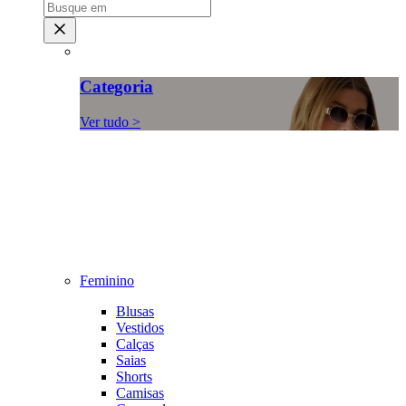
Categoria
Ver tudo >
Feminino
Blusas
Vestidos
Calças
Saias
Shorts
Camisas