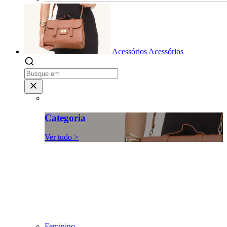
Acessórios
Acessórios
Categoria
Ver tudo >
Feminino