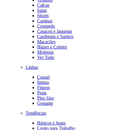
Calças
Saias
Shorts
Camisas
Croppeds
Casacos e Jaquetas
Cardigans e Sueters
Macacões
Blazer e Coletes
Moletom
Ver Tudo
Linhas
Casual
Íntimo
Fitness
Praia
Plus Size
Gestante
Tendências
Básicos e Jeans
Looks para Trabalho