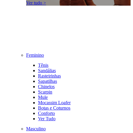
Ver tudo >
Feminino
Tênis
Sandálias
Rasteirinhas
Sapatilhas
Chinelos
Scarpin
Mule
Mocassim Loafer
Botas e Coturnos
Conforto
Ver Tudo
Masculino