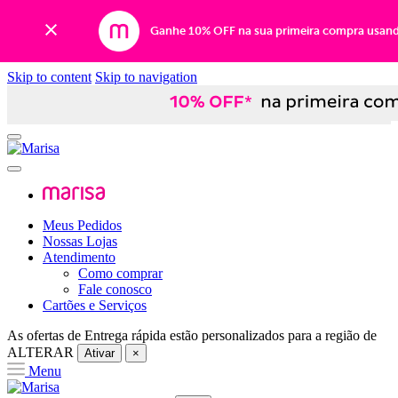
Ganhe 10% OFF na sua primeira compra usan
Skip to content
Skip to navigation
Meus Pedidos
Nossas Lojas
Atendimento
Como comprar
Fale conosco
Cartões e Serviços
As ofertas de
Entrega rápida
estão personalizados para a região de
ALTERAR
Ativar
×
Menu