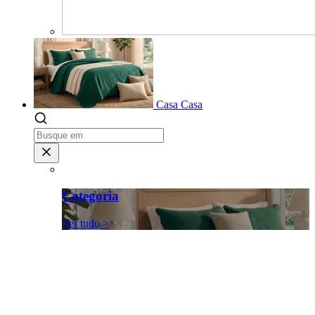
Casa
Casa
Categoria
Ver tudo >