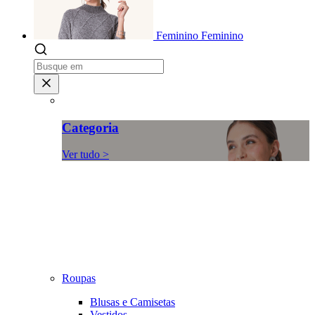
Feminino
Feminino
Categoria
Ver tudo >
Roupas
Blusas e Camisetas
Vestidos