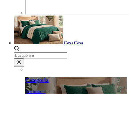
Casa
Casa
Categoria
Ver tudo >