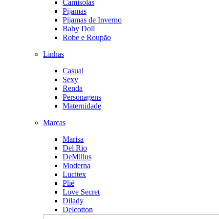
Camisolas
Pijamas
Pijamas de Inverno
Baby Doll
Robe e Roupão
Linhas
Casual
Sexy
Renda
Personagens
Maternidade
Marcas
Marisa
Del Rio
DeMillus
Moderna
Lucitex
Plié
Love Secret
Dilady
Delcotton