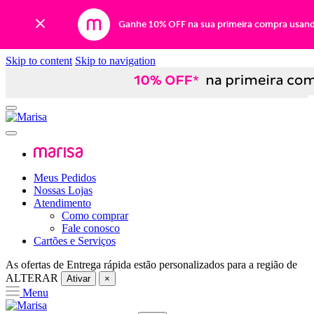
Ganhe 10% OFF na sua primeira compra usan
Skip to content
Skip to navigation
Meus Pedidos
Nossas Lojas
Atendimento
Como comprar
Fale conosco
Cartões e Serviços
As ofertas de
Entrega rápida
estão personalizados para a região de
ALTERAR
Ativar
×
Menu