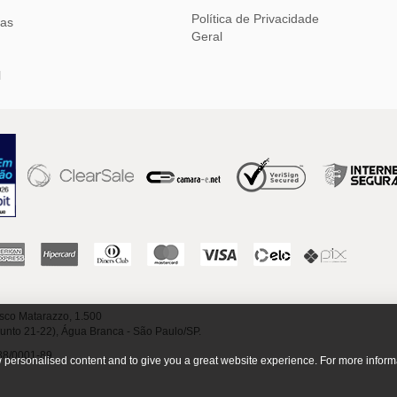
Política de Privacidade
ias
Geral
l
sco Matarazzo, 1.500
junto 21-22), Água Branca - São Paulo/SP.
88/0001-89
ow personalised content and to give you a great website experience. For more inform