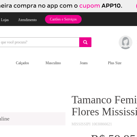
Cartões e Serviços
 Lojas
Atendimento
Calçados
Masculino
Jeans
Plus Size
Tamanco Femi
Flores Missis
line
MISSISSIPI
10030866621