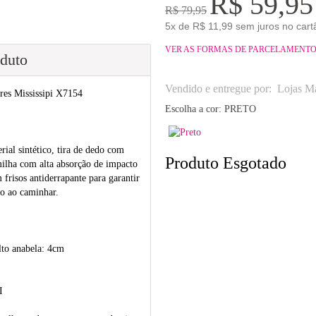
R$ 59,95
R$ 79,95
5x de R$ 11,99 sem juros no cart
VER AS FORMAS DE PARCELAMENT
oduto
Vendido e entregue por:
Lojas Ma
es Mississipi X7154
Escolha a cor:
PRETO
al sintético, tira de dedo com
Produto Esgotado
lmilha com alta absorção de impacto
frisos antiderrapante para garantir
to ao caminhar.
lto anabela: 4cm
I