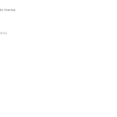
ão marisa
O
risa