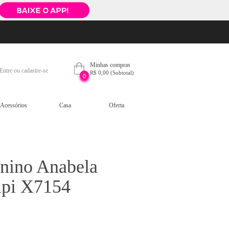
Minhas compras
Entre ou cadastre-se
R$ 0,00
(Subtotal)
0
Acessórios
Casa
Oferta
nino Anabela
sipi X7154