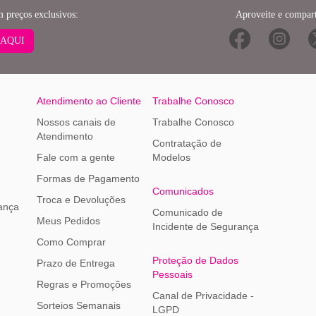
m preços exclusivos:
Aproveite e compart
 AQUI
Atendimento ao Cliente
Trabalhe Conosco
Nossos canais de
Trabalhe Conosco
Atendimento
Contratação de
Fale com a gente
Modelos
Formas de Pagamento
Comunicados
Troca e Devoluções
ança
Comunicado de
Meus Pedidos
Incidente de Segurança
Como Comprar
Proteção de Dados
Prazo de Entrega
Pessoais
Regras e Promoções
Canal de Privacidade -
Sorteios Semanais
LGPD