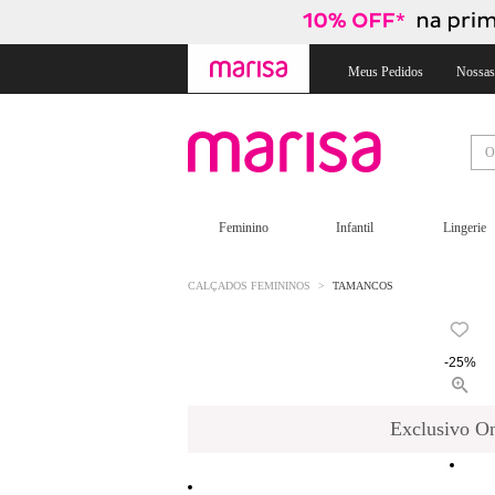
Skip
Skip
to
to
content
navigation
Meus Pedidos
Nossas
Feminino
Infantil
Lingerie
CALÇADOS FEMININOS
TAMANCOS
-25%
Exclusivo On