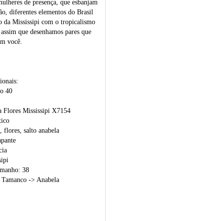
mulheres de presença, que esbanjam
o, diferentes elementos do Brasil
 da Mississipi com o tropicalismo
É assim que desenhamos pares que
m você.
ionais:
o 40
Flores Mississipi X7154
tico
, flores, salto anabela
apante
cia
ipi
amanho: 38
> Tamanco -> Anabela