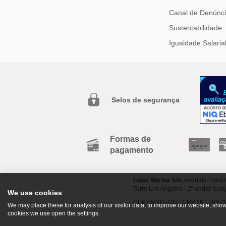
Canal de Denúnc
Sustentabilidade
Igualdade Salaria
Selos de segurança
Formas de
pagamento
Lojas Marisa S/A.
Avenida Franci
Torre Los Angeles - 2º andar (con
We use cookies
CEP 05001-100 | CNPJ 61.189.2
We may place these for analysis of our visitor data, to improve our website, sh
cookies we use open the settings.