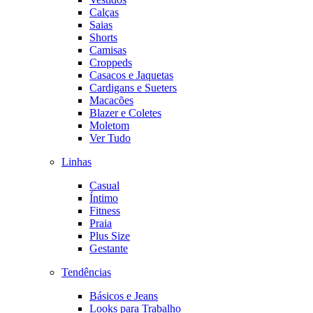
Calças
Saias
Shorts
Camisas
Croppeds
Casacos e Jaquetas
Cardigans e Sueters
Macacões
Blazer e Coletes
Moletom
Ver Tudo
Linhas
Casual
Íntimo
Fitness
Praia
Plus Size
Gestante
Tendências
Básicos e Jeans
Looks para Trabalho