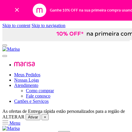
Ganhe 10% OFF na sua primeira compra usan
Skip to content
Skip to navigation
Meus Pedidos
Nossas Lojas
Atendimento
Como comprar
Fale conosco
Cartões e Serviços
As ofertas de
Entrega rápida
estão personalizados para a região de
ALTERAR
Ativar
×
Menu