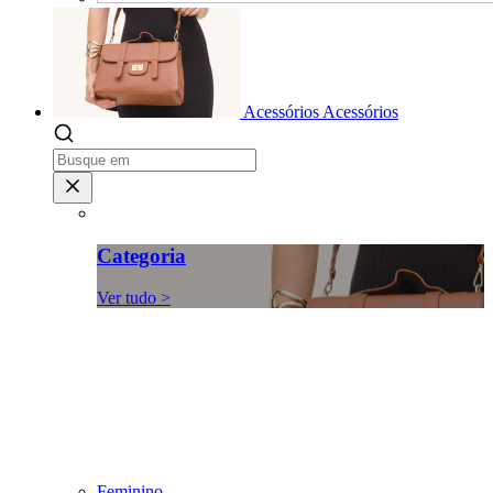
Acessórios
Acessórios
Categoria
Ver tudo >
Feminino