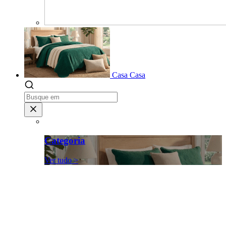
Casa
Casa
Categoria
Ver tudo >