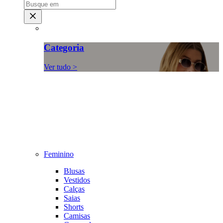
Categoria
Ver tudo >
Feminino
Blusas
Vestidos
Calças
Saias
Shorts
Camisas