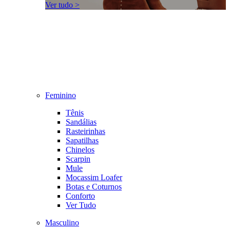
Ver tudo >
Feminino
Tênis
Sandálias
Rasteirinhas
Sapatilhas
Chinelos
Scarpin
Mule
Mocassim Loafer
Botas e Coturnos
Conforto
Ver Tudo
Masculino