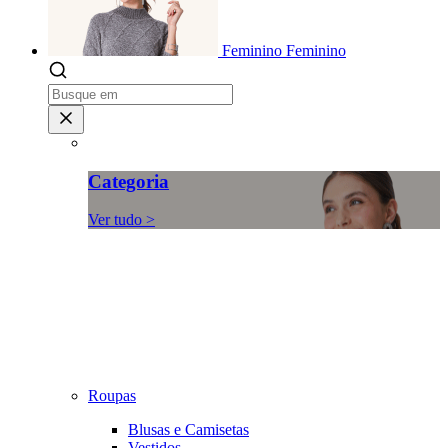
Feminino
Feminino
Categoria
Ver tudo >
Roupas
Blusas e Camisetas
Vestidos