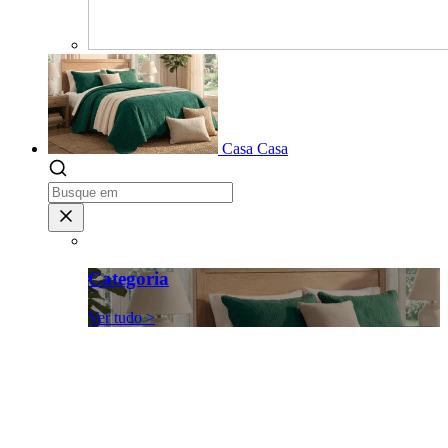
Casa
Casa
Categoria
Ver tudo >