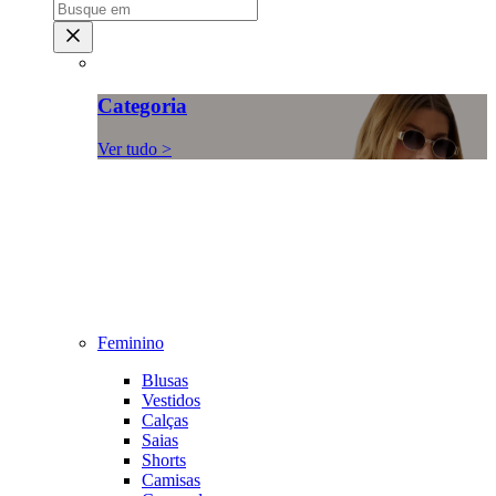
Categoria
Ver tudo >
Feminino
Blusas
Vestidos
Calças
Saias
Shorts
Camisas