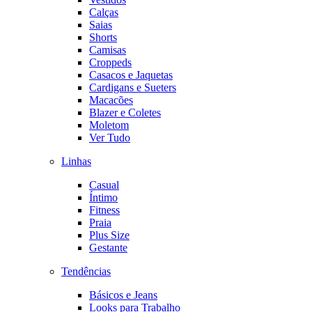
Calças
Saias
Shorts
Camisas
Croppeds
Casacos e Jaquetas
Cardigans e Sueters
Macacões
Blazer e Coletes
Moletom
Ver Tudo
Linhas
Casual
Íntimo
Fitness
Praia
Plus Size
Gestante
Tendências
Básicos e Jeans
Looks para Trabalho