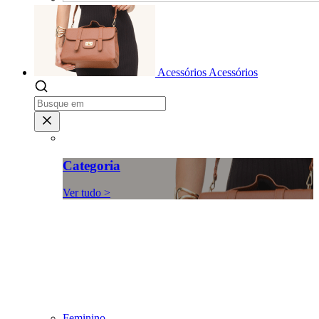
Acessórios
Acessórios
Categoria
Ver tudo >
Feminino