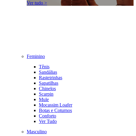
Ver tudo >
Feminino
Tênis
Sandálias
Rasteirinhas
Sapatilhas
Chinelos
Scarpin
Mule
Mocassim Loafer
Botas e Coturnos
Conforto
Ver Tudo
Masculino