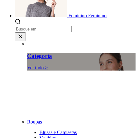
Feminino
Feminino
Categoria
Ver tudo >
Roupas
Blusas e Camisetas
Vestidos