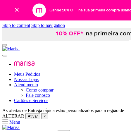
Ganhe 10% OFF na sua primeira compra usan
Skip to content
Skip to navigation
Meus Pedidos
Nossas Lojas
Atendimento
Como comprar
Fale conosco
Cartões e Serviços
As ofertas de
Entrega rápida
estão personalizados para a região de
ALTERAR
Ativar
×
Menu