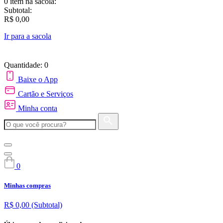
0 item
na sacola:
Subtotal:
R$ 0,00
Ir para a sacola
Quantidade: 0
Baixe o App
Cartão e Serviços
Minha conta
0
Minhas compras
R$ 0,00
(Subtotal)