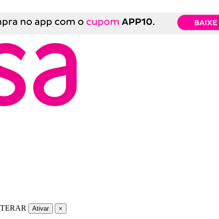
LTERAR
Ativar
×