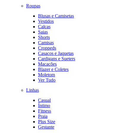
Roupas
Blusas e Camisetas
Vestidos
Calças
Saias
Shorts
Camisas
Croppeds
Casacos e Jaquetas
Cardigans e Sueters
Macacões
Blazer e Coletes
Moletom
Ver Tudo
Linhas
Casual
Íntimo
Fitness
Praia
Plus Size
Gestante