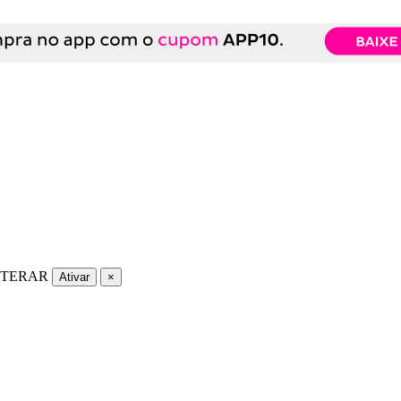
LTERAR
Ativar
×