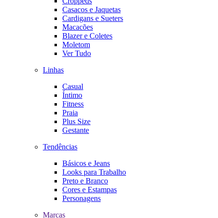
Croppeds
Casacos e Jaquetas
Cardigans e Sueters
Macacões
Blazer e Coletes
Moletom
Ver Tudo
Linhas
Casual
Íntimo
Fitness
Praia
Plus Size
Gestante
Tendências
Básicos e Jeans
Looks para Trabalho
Preto e Branco
Cores e Estampas
Personagens
Marcas