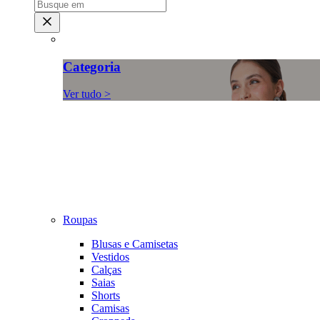
Categoria
Ver tudo >
Roupas
Blusas e Camisetas
Vestidos
Calças
Saias
Shorts
Camisas