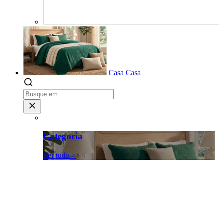
Casa
Casa
Categoria
Ver tudo >