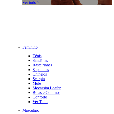
Ver tudo >
Feminino
Tênis
Sandálias
Rasteirinhas
Sapatilhas
Chinelos
Scarpin
Mule
Mocassim Loafer
Botas e Coturnos
Conforto
Ver Tudo
Masculino