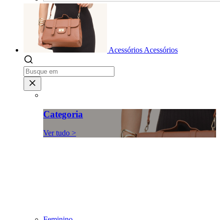
Acessórios
Acessórios
Categoria
Ver tudo >
Feminino