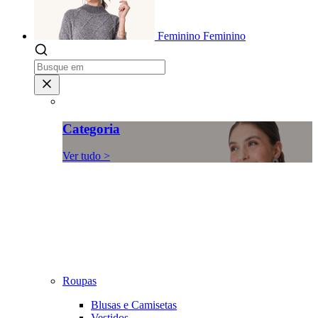
Feminino
Feminino
Categoria
Ver tudo >
Roupas
Blusas e Camisetas
Vestidos