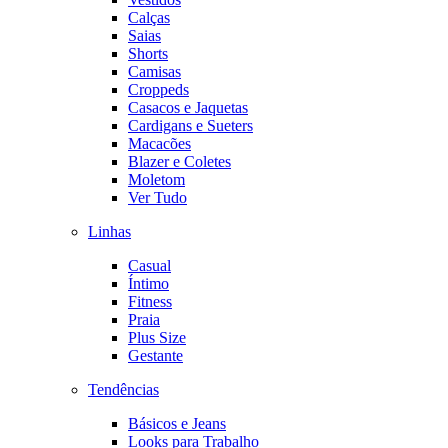
Calças
Saias
Shorts
Camisas
Croppeds
Casacos e Jaquetas
Cardigans e Sueters
Macacões
Blazer e Coletes
Moletom
Ver Tudo
Linhas
Casual
Íntimo
Fitness
Praia
Plus Size
Gestante
Tendências
Básicos e Jeans
Looks para Trabalho