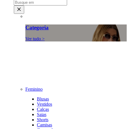
Categoria
Ver tudo >
Feminino
Blusas
Vestidos
Calças
Saias
Shorts
Camisas