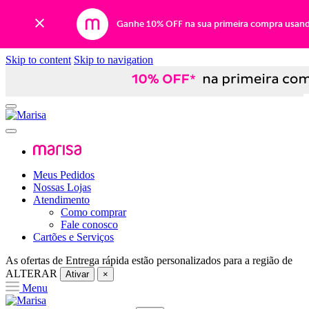
Ganhe 10% OFF na sua primeira compra usan
Skip to content
Skip to navigation
Meus Pedidos
Nossas Lojas
Atendimento
Como comprar
Fale conosco
Cartões e Serviços
As ofertas de
Entrega rápida
estão personalizados para a região de
ALTERAR
Ativar
×
Menu