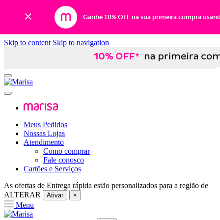
Ganhe 10% OFF na sua primeira compra usan
Skip to content
Skip to navigation
Meus Pedidos
Nossas Lojas
Atendimento
Como comprar
Fale conosco
Cartões e Serviços
As ofertas de
Entrega rápida
estão personalizados para a região de
ALTERAR
Ativar
×
Menu