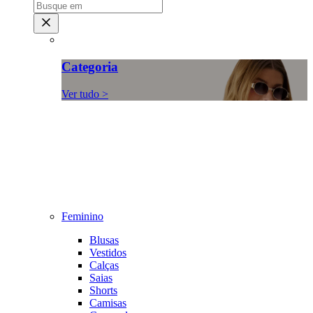
Categoria
Ver tudo >
Feminino
Blusas
Vestidos
Calças
Saias
Shorts
Camisas