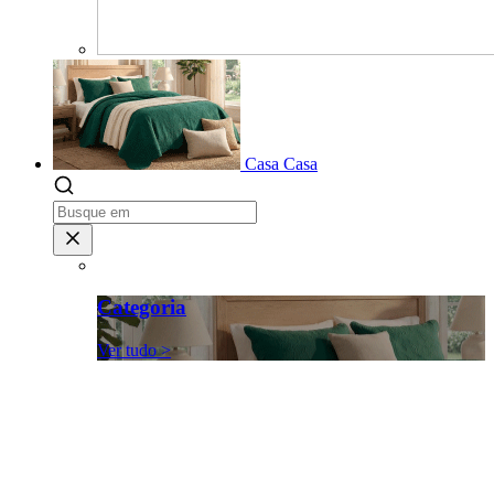
Casa
Casa
Categoria
Ver tudo >