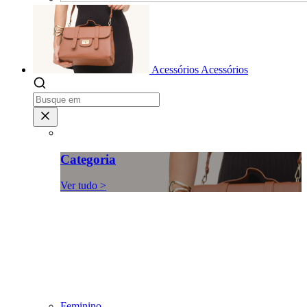
Acessórios
Acessórios
Categoria
Ver tudo >
Feminino