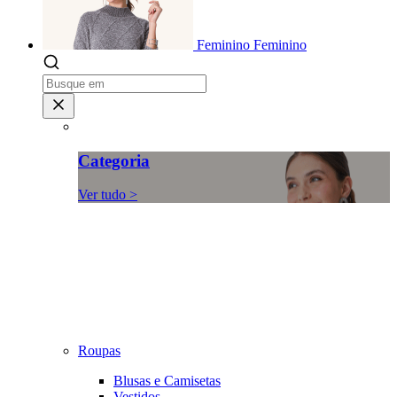
Feminino
Feminino
Categoria
Ver tudo >
Roupas
Blusas e Camisetas
Vestidos