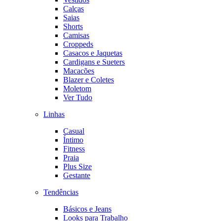
Calças
Saias
Shorts
Camisas
Croppeds
Casacos e Jaquetas
Cardigans e Sueters
Macacões
Blazer e Coletes
Moletom
Ver Tudo
Linhas
Casual
Íntimo
Fitness
Praia
Plus Size
Gestante
Tendências
Básicos e Jeans
Looks para Trabalho