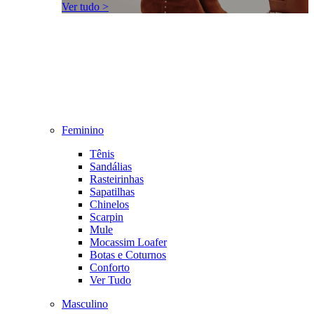
Ver tudo >
Feminino
Tênis
Sandálias
Rasteirinhas
Sapatilhas
Chinelos
Scarpin
Mule
Mocassim Loafer
Botas e Coturnos
Conforto
Ver Tudo
Masculino