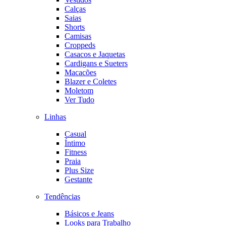
Calças
Saias
Shorts
Camisas
Croppeds
Casacos e Jaquetas
Cardigans e Sueters
Macacões
Blazer e Coletes
Moletom
Ver Tudo
Linhas
Casual
Íntimo
Fitness
Praia
Plus Size
Gestante
Tendências
Básicos e Jeans
Looks para Trabalho