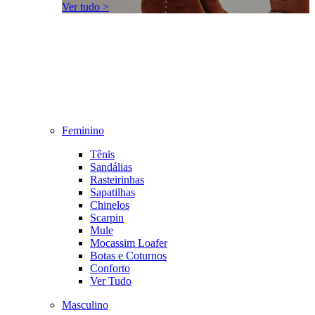
Ver tudo >
Feminino
Tênis
Sandálias
Rasteirinhas
Sapatilhas
Chinelos
Scarpin
Mule
Mocassim Loafer
Botas e Coturnos
Conforto
Ver Tudo
Masculino