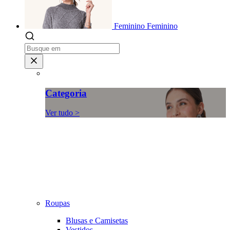
Feminino
Feminino
Categoria
Ver tudo >
Roupas
Blusas e Camisetas
Vestidos