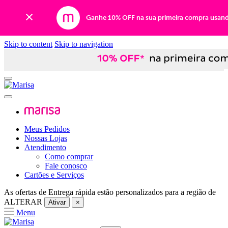
Ganhe 10% OFF na sua primeira compra usan
Skip to content
Skip to navigation
Meus Pedidos
Nossas Lojas
Atendimento
Como comprar
Fale conosco
Cartões e Serviços
As ofertas de
Entrega rápida
estão personalizados para a região de
ALTERAR
Ativar
×
Menu