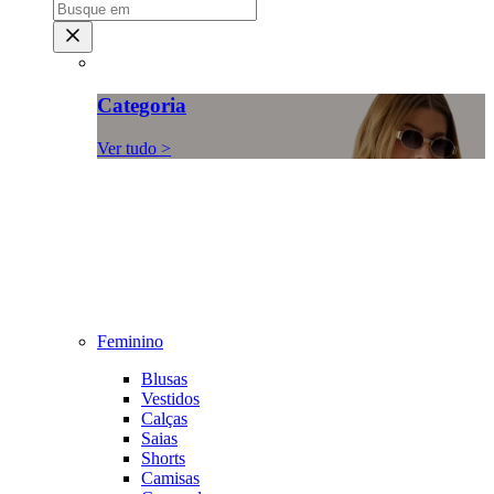
Categoria
Ver tudo >
Feminino
Blusas
Vestidos
Calças
Saias
Shorts
Camisas