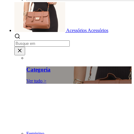
Acessórios
Acessórios
Categoria
Ver tudo >
Feminino