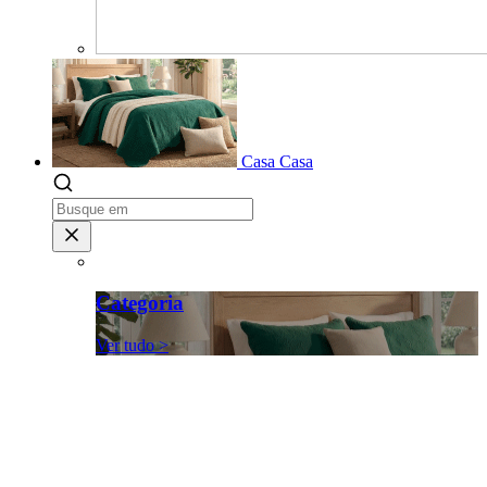
Casa
Casa
Categoria
Ver tudo >