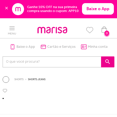
Ganhe 10% OFF na sua primeira 
Baixe o App
compra usando o cupom: APP10
Skip
Skip
to
to
content
navigation
0
MENU
Baixe o App
Cartão e Serviços
Minha conta
SHORTS
SHORTS JEANS