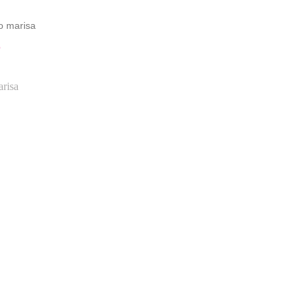
o marisa
O
risa