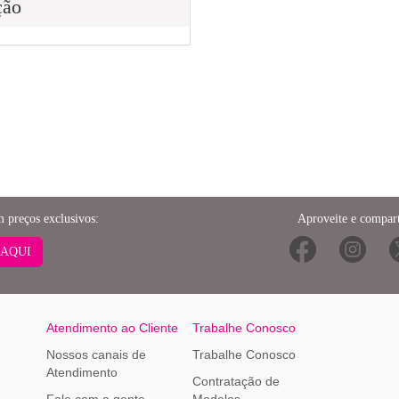
ção
m preços exclusivos:
Aproveite e compart
 AQUI
Atendimento ao Cliente
Trabalhe Conosco
Nossos canais de
Trabalhe Conosco
Atendimento
Contratação de
Fale com a gente
Modelos