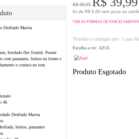
R$ 39,99
R$ 69,95
oduto
5x de R$ 8,00 sem juros no cartã
VER AS FORMAS DE PARCELAMENT
o Desfiado Marisa
Vendido e entregue por:
Lojas Ma
Escolha a cor:
AZUL
ns, bordado flor frontal. Possui
s com passantes, bolsos na frente e
cabamento e costura no tom.
Produto Esgotado
ionais:
o 46
rdado Desfiado Marisa
ns
esfiada, bolsos, passantes
sa