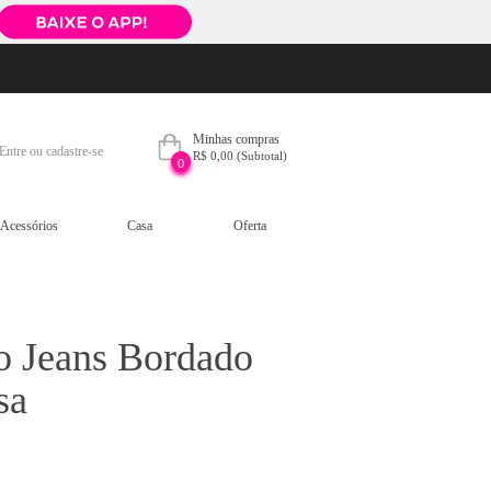
Minhas compras
Entre ou cadastre-se
R$ 0,00
(Subtotal)
0
Acessórios
Casa
Oferta
o Jeans Bordado
sa