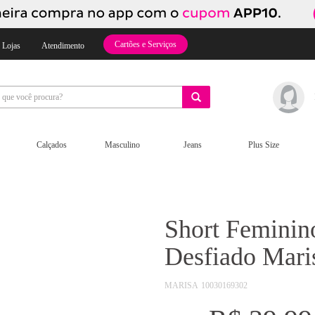
Cartões e Serviços
 Lojas
Atendimento
Calçados
Masculino
Jeans
Plus Size
Short Feminin
Desfiado Mari
MARISA
10030169302