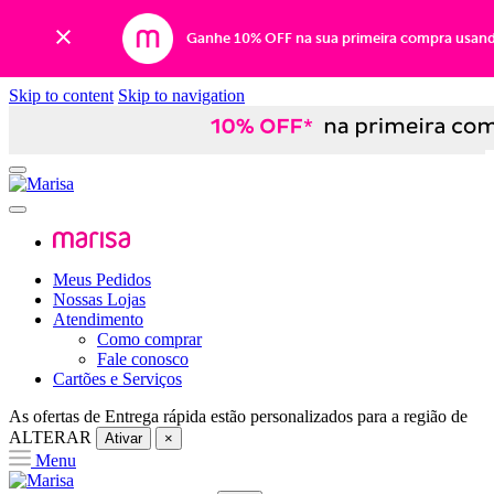
Ganhe 10% OFF na sua primeira compra usan
Skip to content
Skip to navigation
Meus Pedidos
Nossas Lojas
Atendimento
Como comprar
Fale conosco
Cartões e Serviços
As ofertas de
Entrega rápida
estão personalizados para a região de
ALTERAR
Ativar
×
Menu