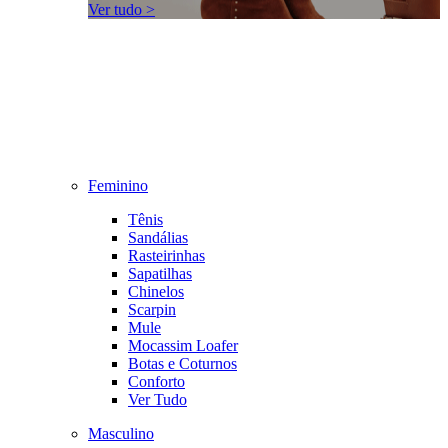
Ver tudo >
Feminino
Tênis
Sandálias
Rasteirinhas
Sapatilhas
Chinelos
Scarpin
Mule
Mocassim Loafer
Botas e Coturnos
Conforto
Ver Tudo
Masculino