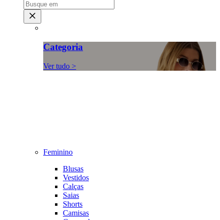
Categoria
Ver tudo >
Feminino
Blusas
Vestidos
Calças
Saias
Shorts
Camisas