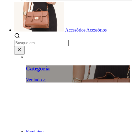
Acessórios
Acessórios
Categoria
Ver tudo >
Feminino