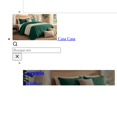
Casa
Casa
Categoria
Ver tudo >