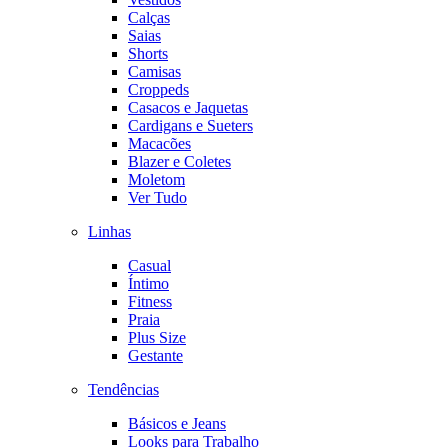
Calças
Saias
Shorts
Camisas
Croppeds
Casacos e Jaquetas
Cardigans e Sueters
Macacões
Blazer e Coletes
Moletom
Ver Tudo
Linhas
Casual
Íntimo
Fitness
Praia
Plus Size
Gestante
Tendências
Básicos e Jeans
Looks para Trabalho