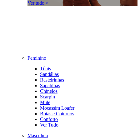
Ver tudo >
Feminino
Tênis
Sandálias
Rasteirinhas
Sapatilhas
Chinelos
Scarpin
Mule
Mocassim Loafer
Botas e Coturnos
Conforto
Ver Tudo
Masculino