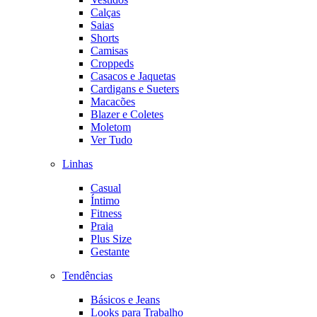
Calças
Saias
Shorts
Camisas
Croppeds
Casacos e Jaquetas
Cardigans e Sueters
Macacões
Blazer e Coletes
Moletom
Ver Tudo
Linhas
Casual
Íntimo
Fitness
Praia
Plus Size
Gestante
Tendências
Básicos e Jeans
Looks para Trabalho