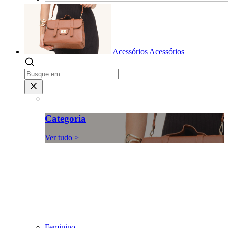
Acessórios
Acessórios
Categoria
Ver tudo >
Feminino