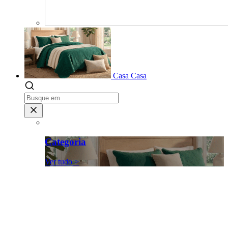
Casa
Casa
Categoria
Ver tudo >