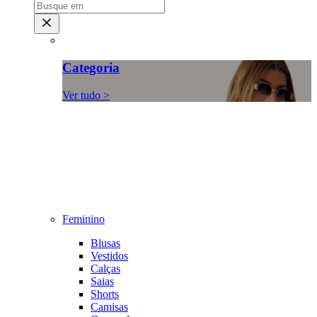
Categoria
Ver tudo >
Feminino
Blusas
Vestidos
Calças
Saias
Shorts
Camisas