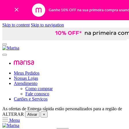
Ganhe 10% OFF na sua primeira compra usan
Skip to content
Skip to navigation
Meus Pedidos
Nossas Lojas
Atendimento
Como comprar
Fale conosco
Cartões e Serviços
As ofertas de
Entrega rápida
estão personalizados para a região de
ALTERAR
Ativar
×
Menu