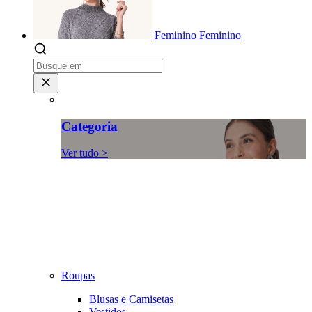
Feminino
Feminino
Categoria
Ver tudo >
Roupas
Blusas e Camisetas
Vestidos