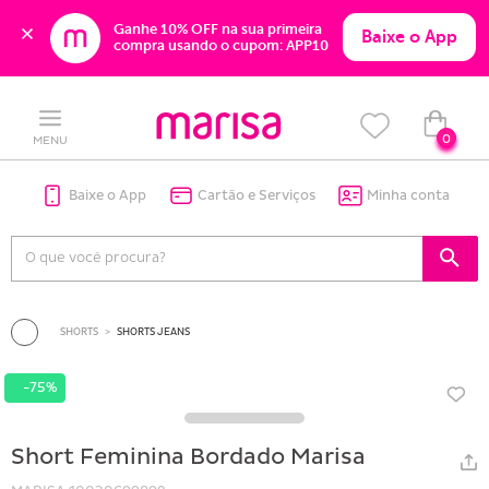
Ganhe 10% OFF na sua primeira 
Baixe o App
compra usando o cupom: APP10
Skip
Skip
to
to
content
navigation
0
MENU
Baixe o App
Cartão e Serviços
Minha conta
SHORTS
SHORTS JEANS
-75%
Short Feminina Bordado Marisa