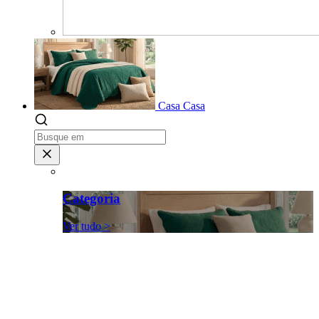
Casa
Casa
Categoria
Ver tudo >