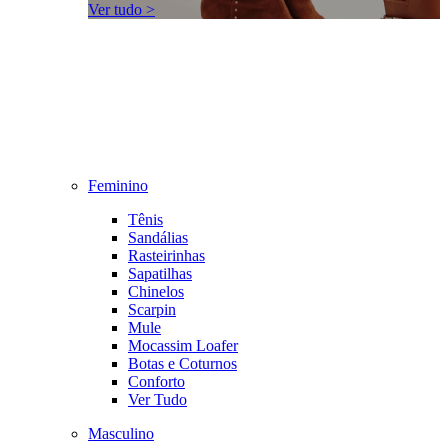
Ver tudo >
Feminino
Tênis
Sandálias
Rasteirinhas
Sapatilhas
Chinelos
Scarpin
Mule
Mocassim Loafer
Botas e Coturnos
Conforto
Ver Tudo
Masculino