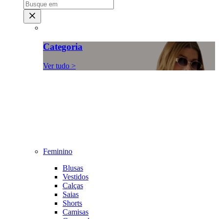
Categoria
Ver tudo >
Feminino
Blusas
Vestidos
Calças
Saias
Shorts
Camisas