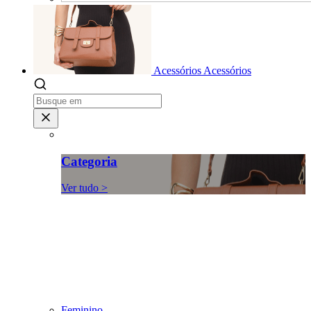
Acessórios
Acessórios
Categoria
Ver tudo >
Feminino