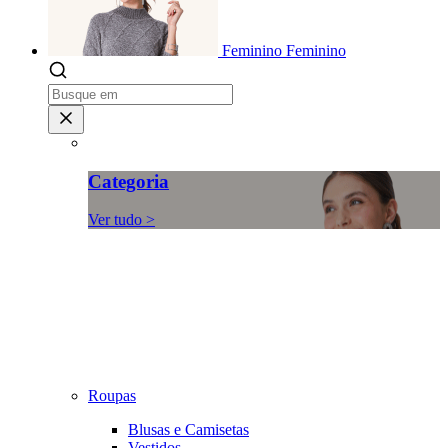
Feminino
Feminino
Categoria
Ver tudo >
Roupas
Blusas e Camisetas
Vestidos