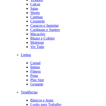
Calças
Saias
Shorts
Camisas
Croppeds
Casacos e Jaquetas
Cardigans e Sueters
Macacões
Blazer e Coletes
Moletom
Ver Tudo
Linhas
Casual
Íntimo
Fitness
Praia
Plus Size
Gestante
Tendências
Básicos e Jeans
Looks para Trabalho