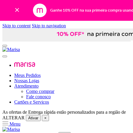
Ganhe 10% OFF na sua primeira compra usan
Skip to content
Skip to navigation
Meus Pedidos
Nossas Lojas
Atendimento
Como comprar
Fale conosco
Cartões e Serviços
As ofertas de
Entrega rápida
estão personalizados para a região de
ALTERAR
Ativar
×
Menu