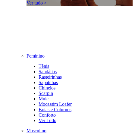
Ver tudo >
Feminino
Tênis
Sandálias
Rasteirinhas
Sapatilhas
Chinelos
Scarpin
Mule
Mocassim Loafer
Botas e Coturnos
Conforto
Ver Tudo
Masculino