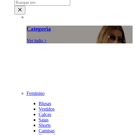
Categoria
Ver tudo >
Feminino
Blusas
Vestidos
Calças
Saias
Shorts
Camisas