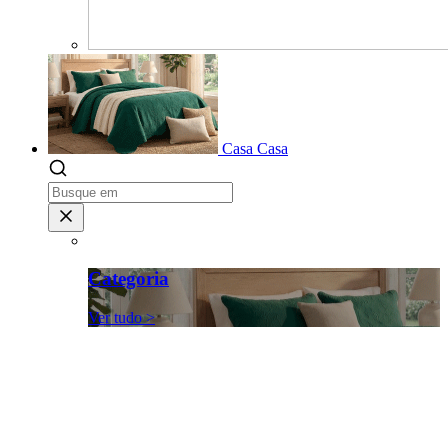
Casa
Casa
Categoria
Ver tudo >