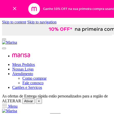
Ganhe 10% OFF na sua primeira compra usan
Skip to content
Skip to navigation
Meus Pedidos
Nossas Lojas
Atendimento
Como comprar
Fale conosco
Cartões e Serviços
As ofertas de
Entrega rápida
estão personalizados para a região de
ALTERAR
Ativar
×
Menu