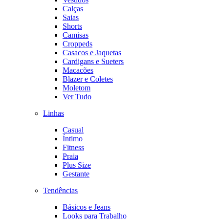
Calças
Saias
Shorts
Camisas
Croppeds
Casacos e Jaquetas
Cardigans e Sueters
Macacões
Blazer e Coletes
Moletom
Ver Tudo
Linhas
Casual
Íntimo
Fitness
Praia
Plus Size
Gestante
Tendências
Básicos e Jeans
Looks para Trabalho