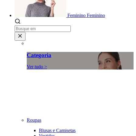
Feminino
Feminino
Categoria
Ver tudo >
Roupas
Blusas e Camisetas
Vestidos