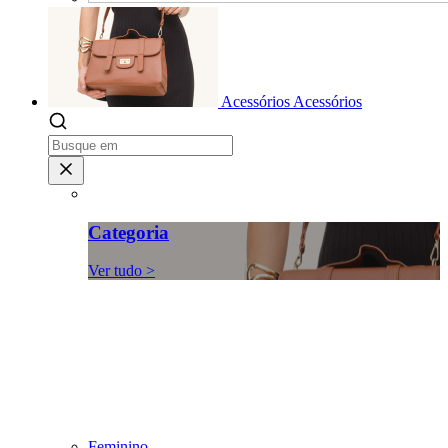
Acessórios
Acessórios
Categoria
Ver tudo >
Feminino