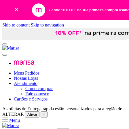
Ganhe 10% OFF na sua primeira compra usan
Skip to content
Skip to navigation
Meus Pedidos
Nossas Lojas
Atendimento
Como comprar
Fale conosco
Cartões e Serviços
As ofertas de
Entrega rápida
estão personalizados para a região de
ALTERAR
Ativar
×
Menu