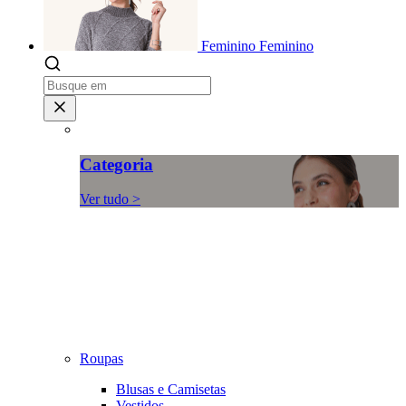
Feminino
Feminino
Categoria
Ver tudo >
Roupas
Blusas e Camisetas
Vestidos