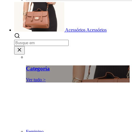
Acessórios
Acessórios
Categoria
Ver tudo >
Feminino