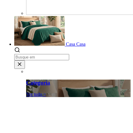
Casa
Casa
Categoria
Ver tudo >