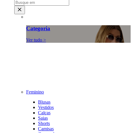
Categoria
Ver tudo >
Feminino
Blusas
Vestidos
Calças
Saias
Shorts
Camisas