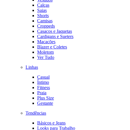
Calças
Saias
Shorts
Camisas
Croppeds
Casacos e Jaquetas
Cardigans e Sueters
Macacões
Blazer e Coletes
Moletom
Ver Tudo
Linhas
Casual
Íntimo
Fitness
Praia
Plus Size
Gestante
Tendências
Básicos e Jeans
Looks para Trabalho