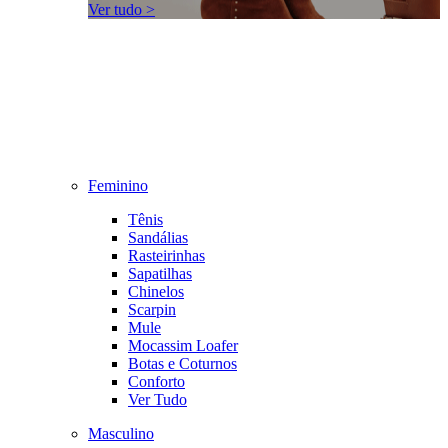
Ver tudo >
Feminino
Tênis
Sandálias
Rasteirinhas
Sapatilhas
Chinelos
Scarpin
Mule
Mocassim Loafer
Botas e Coturnos
Conforto
Ver Tudo
Masculino