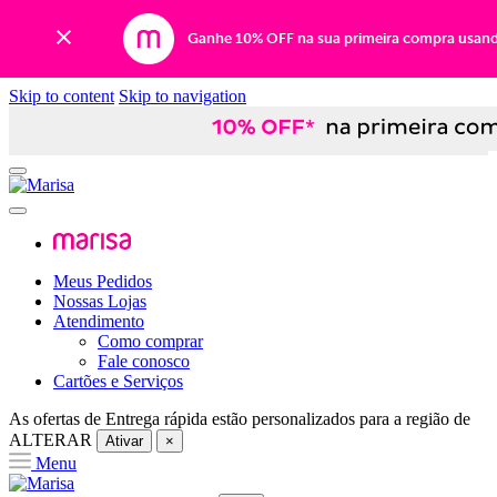
Ganhe 10% OFF na sua primeira compra usan
Skip to content
Skip to navigation
Meus Pedidos
Nossas Lojas
Atendimento
Como comprar
Fale conosco
Cartões e Serviços
As ofertas de
Entrega rápida
estão personalizados para a região de
ALTERAR
Ativar
×
Menu