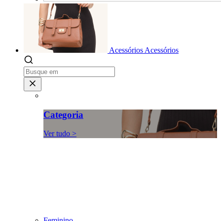
Acessórios
Acessórios
Categoria
Ver tudo >
Feminino