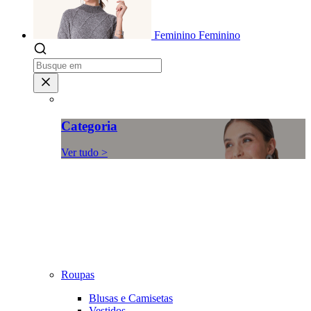
Feminino
Feminino
Categoria
Ver tudo >
Roupas
Blusas e Camisetas
Vestidos