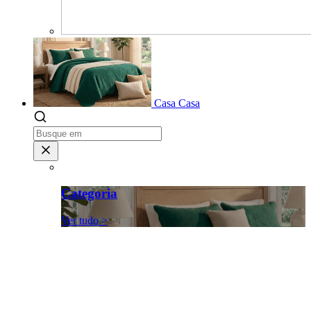
Casa
Casa
Categoria
Ver tudo >