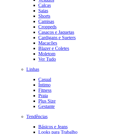
Calças
Saias
Shorts
Camisas
Croppeds
Casacos e Jaquetas
Cardigans e Sueters
Macacões
Blazer e Coletes
Moletom
Ver Tudo
Linhas
Casual
Íntimo
Fitness
Praia
Plus Size
Gestante
Tendências
Básicos e Jeans
Looks para Trabalho