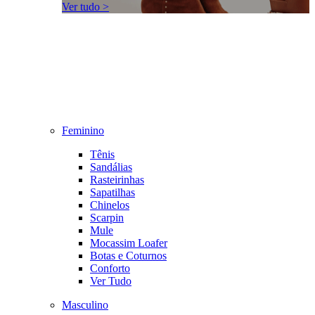
Ver tudo >
Feminino
Tênis
Sandálias
Rasteirinhas
Sapatilhas
Chinelos
Scarpin
Mule
Mocassim Loafer
Botas e Coturnos
Conforto
Ver Tudo
Masculino