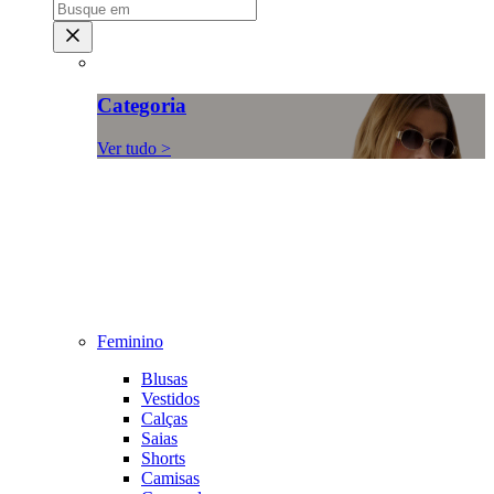
Categoria
Ver tudo >
Feminino
Blusas
Vestidos
Calças
Saias
Shorts
Camisas