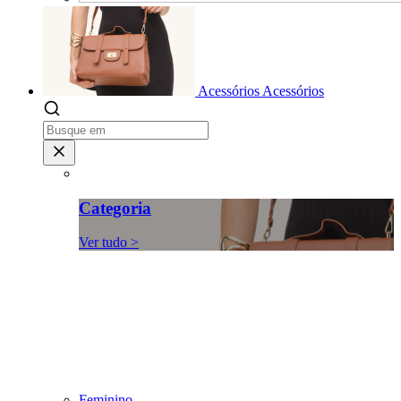
Acessórios
Acessórios
Categoria
Ver tudo >
Feminino