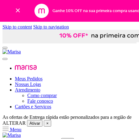
Ganhe 10% OFF na sua primeira compra usan
Skip to content
Skip to navigation
Meus Pedidos
Nossas Lojas
Atendimento
Como comprar
Fale conosco
Cartões e Serviços
As ofertas de
Entrega rápida
estão personalizados para a região de
ALTERAR
Ativar
×
Menu