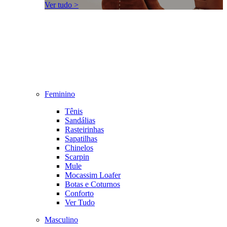
Ver tudo >
Feminino
Tênis
Sandálias
Rasteirinhas
Sapatilhas
Chinelos
Scarpin
Mule
Mocassim Loafer
Botas e Coturnos
Conforto
Ver Tudo
Masculino