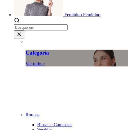
Feminino
Feminino
Categoria
Ver tudo >
Roupas
Blusas e Camisetas
Vestidos