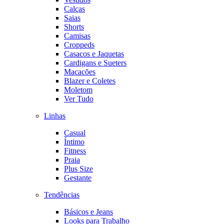
Calças
Saias
Shorts
Camisas
Croppeds
Casacos e Jaquetas
Cardigans e Sueters
Macacões
Blazer e Coletes
Moletom
Ver Tudo
Linhas
Casual
Íntimo
Fitness
Praia
Plus Size
Gestante
Tendências
Básicos e Jeans
Looks para Trabalho