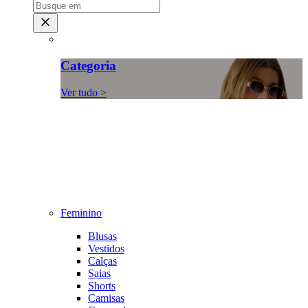
Categoria
Ver tudo >
Feminino
Blusas
Vestidos
Calças
Saias
Shorts
Camisas