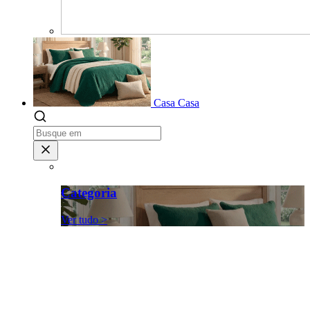
Casa
Casa
Categoria
Ver tudo >