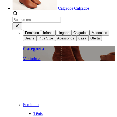
Calçados
Calçados
Feminino
Infantil
Lingerie
Calçados
Masculino
Jeans
Plus Size
Acessórios
Casa
Oferta
Categoria
Ver tudo >
Feminino
Tênis