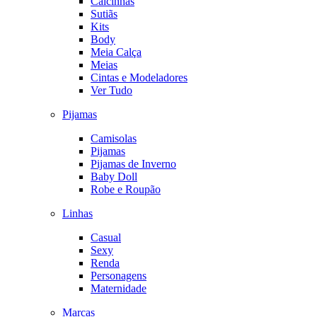
Calcinhas
Sutiãs
Kits
Body
Meia Calça
Meias
Cintas e Modeladores
Ver Tudo
Pijamas
Camisolas
Pijamas
Pijamas de Inverno
Baby Doll
Robe e Roupão
Linhas
Casual
Sexy
Renda
Personagens
Maternidade
Marcas