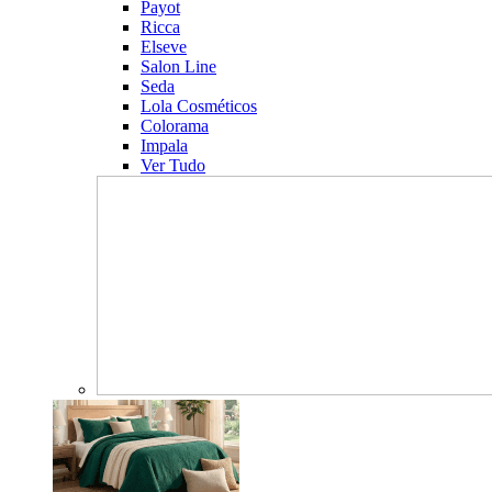
Payot
Ricca
Elseve
Salon Line
Seda
Lola Cosméticos
Colorama
Impala
Ver Tudo