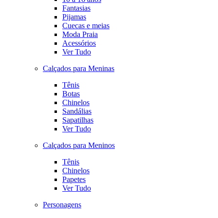
Fantasias
Pijamas
Cuecas e meias
Moda Praia
Acessórios
Ver Tudo
Calçados para Meninas
Tênis
Botas
Chinelos
Sandálias
Sapatilhas
Ver Tudo
Calçados para Meninos
Tênis
Chinelos
Papetes
Ver Tudo
Personagens