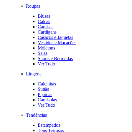
Roupas
Blusas
Calças
Camisas
Cardigans
Casacos e Jaquetas
Vestidos e Macacões
Moletons
Saias
Shorts e Bermudas
Ver Tudo
Lingerie
Calcinhas
Sutiãs
Pijamas
Camisolas
Ver Tudo
Tendências
Estampados
Tons Terrosos