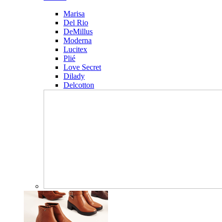
Marisa
Del Rio
DeMillus
Moderna
Lucitex
Plié
Love Secret
Dilady
Delcotton