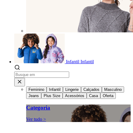
Infantil
Infantil
Feminino
Infantil
Lingerie
Calçados
Masculino
Jeans
Plus Size
Acessórios
Casa
Oferta
Categoria
Ver tudo >