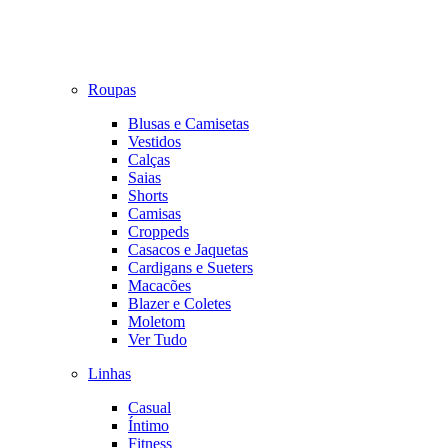
Roupas
Blusas e Camisetas
Vestidos
Calças
Saias
Shorts
Camisas
Croppeds
Casacos e Jaquetas
Cardigans e Sueters
Macacões
Blazer e Coletes
Moletom
Ver Tudo
Linhas
Casual
Íntimo
Fitness