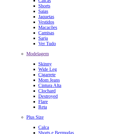
Calças
Shorts
Saias
Jaquetas
Vestidos
Macacões
Camisas
Sarja
Ver Tudo
Modelagem
Skinny
Wide Leg
Cigarrete
Mom Jeans
Cintura Alta
Clochard
Destroyed
Flare
Reta
Plus Size
Calça
Shorts e Bermudas