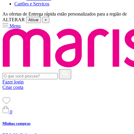
Cartões e Serviços
As ofertas de
Entrega rápida
estão personalizados para a região de
ALTERAR
Ativar
×
Menu
Fazer login
Criar conta
0
Minhas compras