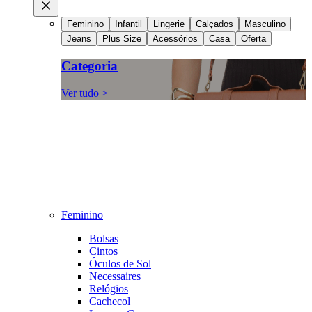
Feminino
Infantil
Lingerie
Calçados
Masculino
Jeans
Plus Size
Acessórios
Casa
Oferta
Categoria
Ver tudo >
Feminino
Bolsas
Cintos
Óculos de Sol
Necessaires
Relógios
Cachecol