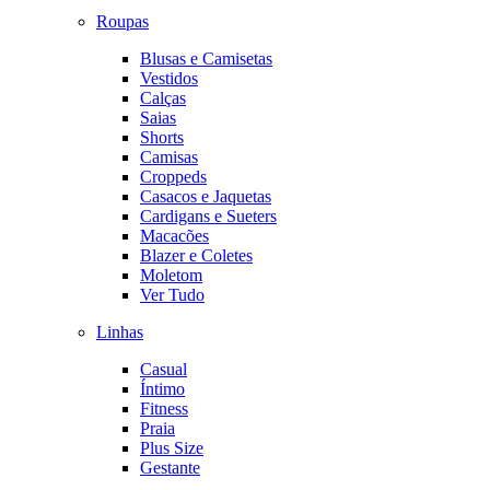
Roupas
Blusas e Camisetas
Vestidos
Calças
Saias
Shorts
Camisas
Croppeds
Casacos e Jaquetas
Cardigans e Sueters
Macacões
Blazer e Coletes
Moletom
Ver Tudo
Linhas
Casual
Íntimo
Fitness
Praia
Plus Size
Gestante