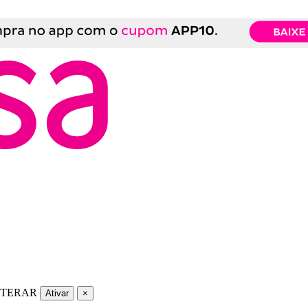
LTERAR
Ativar
×