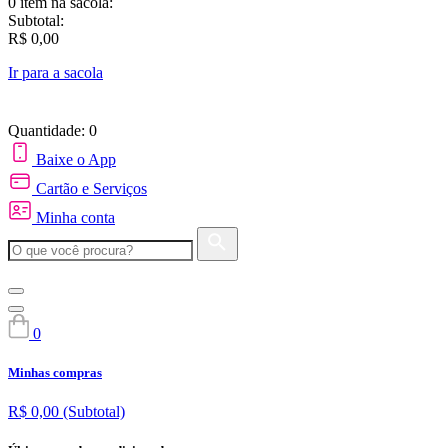
0 item
na sacola:
Subtotal:
R$ 0,00
Ir para a sacola
Quantidade: 0
Baixe o App
Cartão e Serviços
Minha conta
0
Minhas compras
R$ 0,00
(Subtotal)