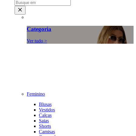
Categoria
Ver tudo >
Feminino
Blusas
Vestidos
Calças
Saias
Shorts
Camisas