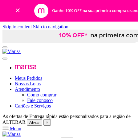
Ganhe 10% OFF na sua primeira compra usan
Skip to content
Skip to navigation
Meus Pedidos
Nossas Lojas
Atendimento
Como comprar
Fale conosco
Cartões e Serviços
As ofertas de
Entrega rápida
estão personalizados para a região de
ALTERAR
Ativar
×
Menu