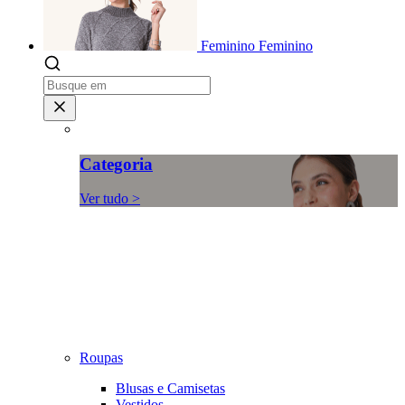
Feminino
Feminino
Categoria
Ver tudo >
Roupas
Blusas e Camisetas
Vestidos