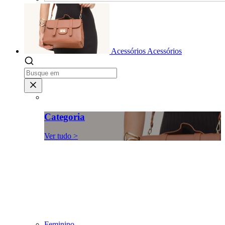
Acessórios
Acessórios
Categoria
Ver tudo >
Feminino