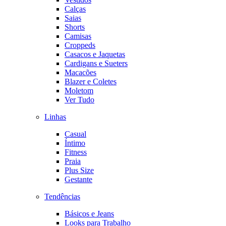
Calças
Saias
Shorts
Camisas
Croppeds
Casacos e Jaquetas
Cardigans e Sueters
Macacões
Blazer e Coletes
Moletom
Ver Tudo
Linhas
Casual
Íntimo
Fitness
Praia
Plus Size
Gestante
Tendências
Básicos e Jeans
Looks para Trabalho