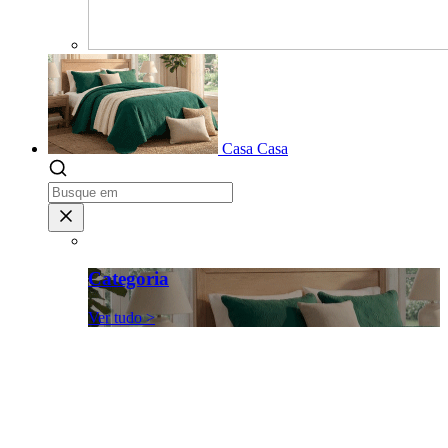
Casa
Casa
Categoria
Ver tudo >