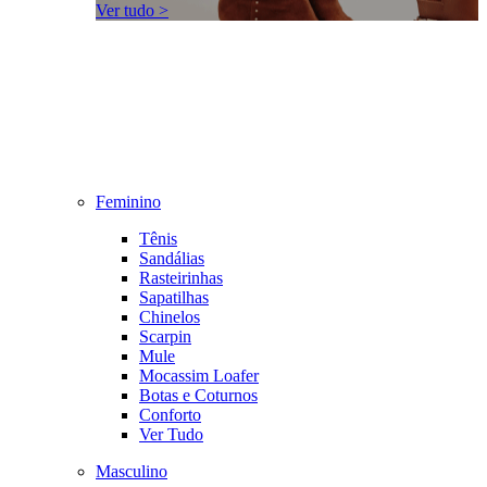
Ver tudo >
Feminino
Tênis
Sandálias
Rasteirinhas
Sapatilhas
Chinelos
Scarpin
Mule
Mocassim Loafer
Botas e Coturnos
Conforto
Ver Tudo
Masculino