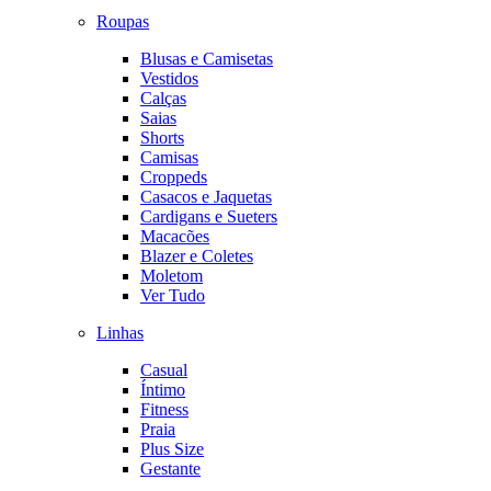
Roupas
Blusas e Camisetas
Vestidos
Calças
Saias
Shorts
Camisas
Croppeds
Casacos e Jaquetas
Cardigans e Sueters
Macacões
Blazer e Coletes
Moletom
Ver Tudo
Linhas
Casual
Íntimo
Fitness
Praia
Plus Size
Gestante