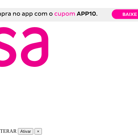
LTERAR
Ativar
×