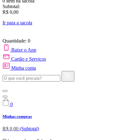
0 item
na sacola:
Subtotal:
R$ 0,00
Ir para a sacola
Quantidade: 0
Baixe o App
Cartão e Serviços
Minha conta
0
Minhas compras
R$ 0,00
(Subtotal)