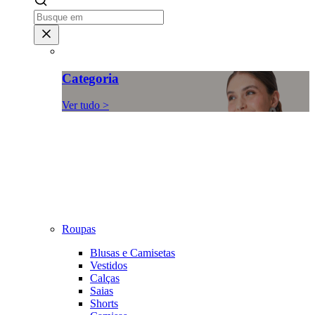
Categoria
Ver tudo >
Roupas
Blusas e Camisetas
Vestidos
Calças
Saias
Shorts