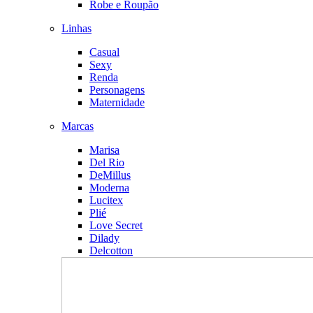
Robe e Roupão
Linhas
Casual
Sexy
Renda
Personagens
Maternidade
Marcas
Marisa
Del Rio
DeMillus
Moderna
Lucitex
Plié
Love Secret
Dilady
Delcotton