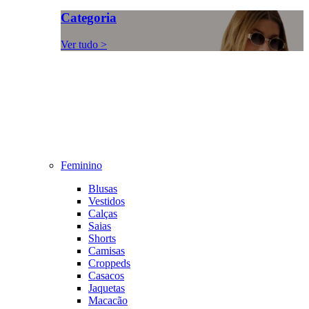
Categoria
Ver tudo >
Feminino
Blusas
Vestidos
Calças
Saias
Shorts
Camisas
Croppeds
Casacos
Jaquetas
Macacão