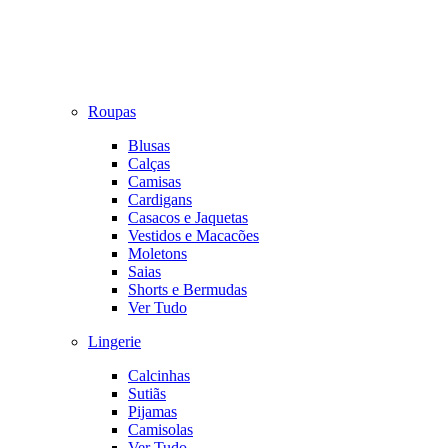
Roupas
Blusas
Calças
Camisas
Cardigans
Casacos e Jaquetas
Vestidos e Macacões
Moletons
Saias
Shorts e Bermudas
Ver Tudo
Lingerie
Calcinhas
Sutiãs
Pijamas
Camisolas
Ver Tudo