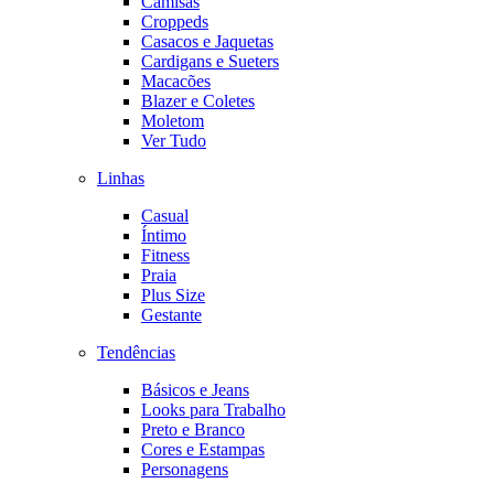
Camisas
Croppeds
Casacos e Jaquetas
Cardigans e Sueters
Macacões
Blazer e Coletes
Moletom
Ver Tudo
Linhas
Casual
Íntimo
Fitness
Praia
Plus Size
Gestante
Tendências
Básicos e Jeans
Looks para Trabalho
Preto e Branco
Cores e Estampas
Personagens