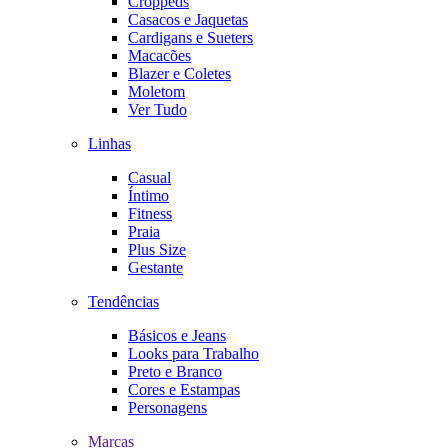
Croppeds
Casacos e Jaquetas
Cardigans e Sueters
Macacões
Blazer e Coletes
Moletom
Ver Tudo
Linhas
Casual
Íntimo
Fitness
Praia
Plus Size
Gestante
Tendências
Básicos e Jeans
Looks para Trabalho
Preto e Branco
Cores e Estampas
Personagens
Marcas