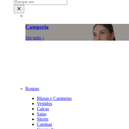
Categoria
Ver tudo >
Roupas
Blusas e Camisetas
Vestidos
Calças
Saias
Shorts
Camisas