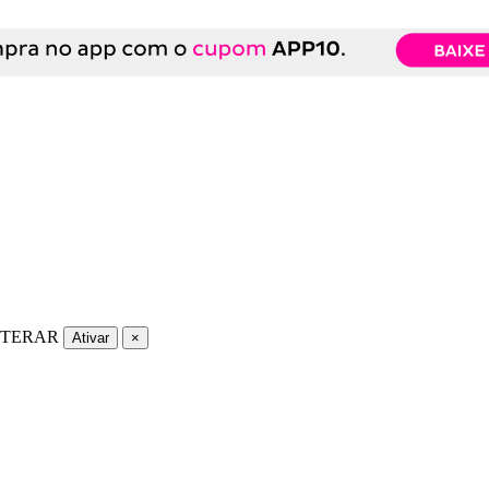
LTERAR
Ativar
×