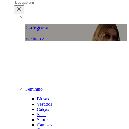
Categoria
Ver tudo >
Feminino
Blusas
Vestidos
Calças
Saias
Shorts
Camisas