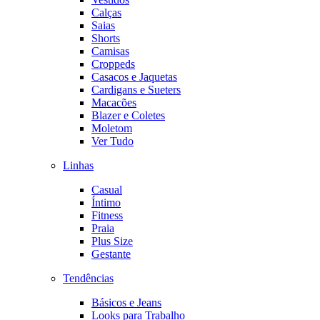
Calças
Saias
Shorts
Camisas
Croppeds
Casacos e Jaquetas
Cardigans e Sueters
Macacões
Blazer e Coletes
Moletom
Ver Tudo
Linhas
Casual
Íntimo
Fitness
Praia
Plus Size
Gestante
Tendências
Básicos e Jeans
Looks para Trabalho