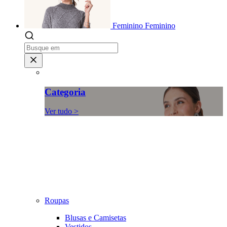
Feminino
Feminino
Categoria
Ver tudo >
Roupas
Blusas e Camisetas
Vestidos