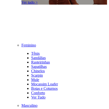
Ver tudo >
Feminino
Tênis
Sandálias
Rasteirinhas
Sapatilhas
Chinelos
Scarpin
Mule
Mocassim Loafer
Botas e Coturnos
Conforto
Ver Tudo
Masculino