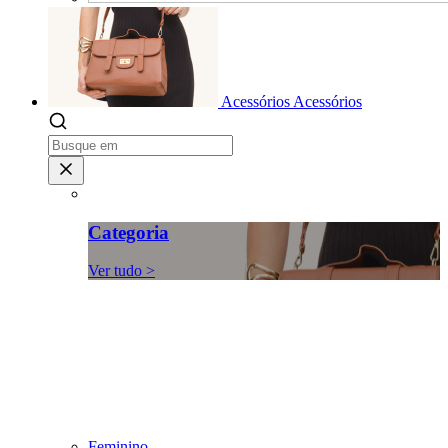
Acessórios
Acessórios
Categoria
Ver tudo >
Feminino