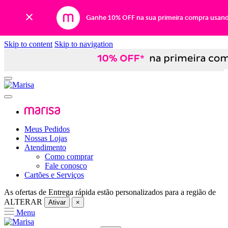
Ganhe 10% OFF na sua primeira compra usan
Skip to content
Skip to navigation
Meus Pedidos
Nossas Lojas
Atendimento
Como comprar
Fale conosco
Cartões e Serviços
As ofertas de
Entrega rápida
estão personalizados para a região de
ALTERAR
Ativar
×
Menu