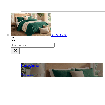
Casa
Casa
Categoria
Ver tudo >