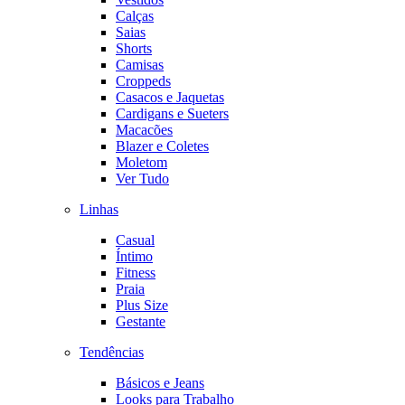
Calças
Saias
Shorts
Camisas
Croppeds
Casacos e Jaquetas
Cardigans e Sueters
Macacões
Blazer e Coletes
Moletom
Ver Tudo
Linhas
Casual
Íntimo
Fitness
Praia
Plus Size
Gestante
Tendências
Básicos e Jeans
Looks para Trabalho