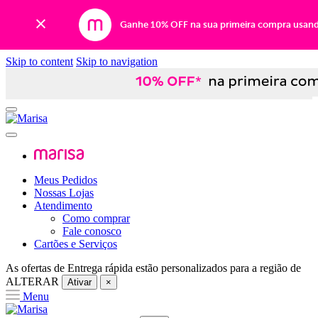
Ganhe 10% OFF na sua primeira compra usan
Skip to content
Skip to navigation
Meus Pedidos
Nossas Lojas
Atendimento
Como comprar
Fale conosco
Cartões e Serviços
As ofertas de
Entrega rápida
estão personalizados para a região de
ALTERAR
Ativar
×
Menu