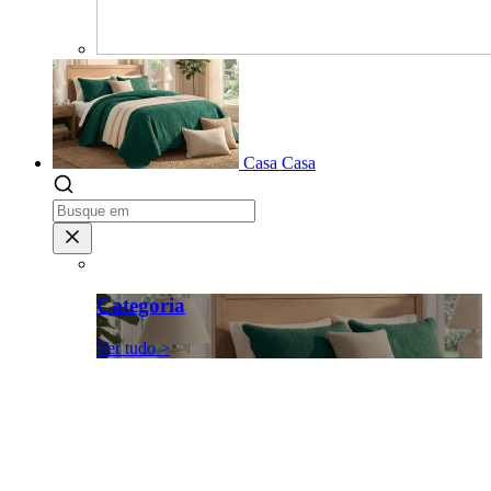
Casa
Casa
Categoria
Ver tudo >