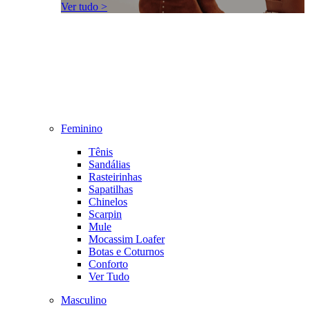
Ver tudo >
Feminino
Tênis
Sandálias
Rasteirinhas
Sapatilhas
Chinelos
Scarpin
Mule
Mocassim Loafer
Botas e Coturnos
Conforto
Ver Tudo
Masculino