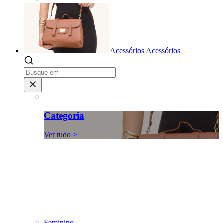
Acessórios
Acessórios
Categoria
Ver tudo >
Feminino