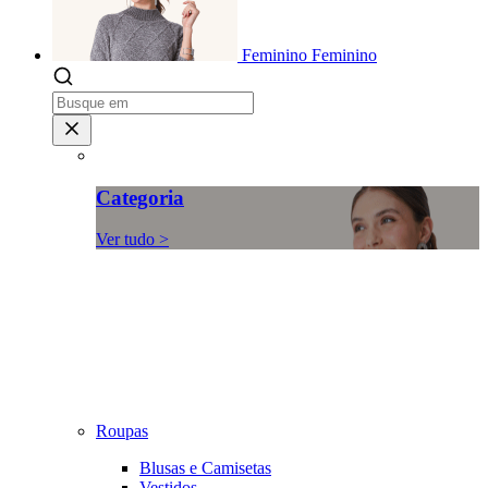
Feminino
Feminino
Categoria
Ver tudo >
Roupas
Blusas e Camisetas
Vestidos