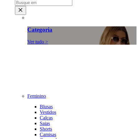
Categoria
Ver tudo >
Feminino
Blusas
Vestidos
Calças
Saias
Shorts
Camisas