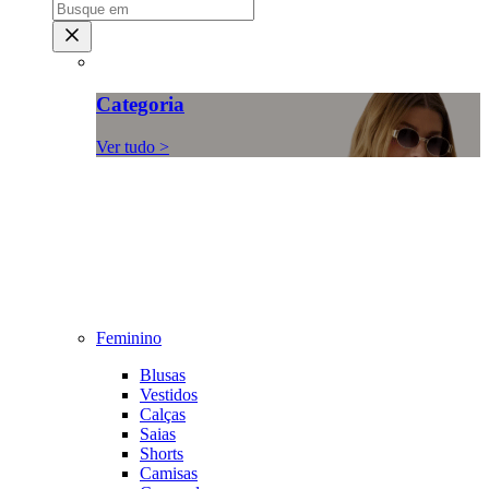
Categoria
Ver tudo >
Feminino
Blusas
Vestidos
Calças
Saias
Shorts
Camisas