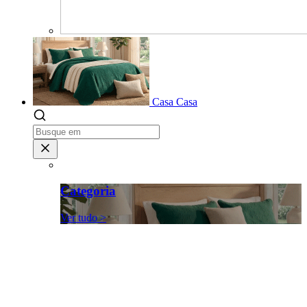
Casa
Casa
Categoria
Ver tudo >