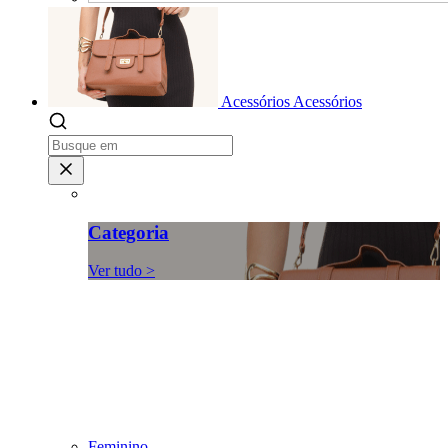
Acessórios
Acessórios
Categoria
Ver tudo >
Feminino