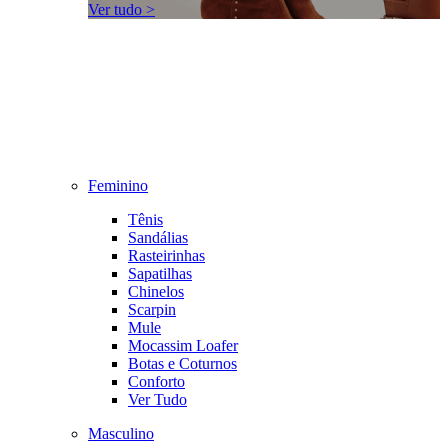
Ver tudo >
Feminino
Tênis
Sandálias
Rasteirinhas
Sapatilhas
Chinelos
Scarpin
Mule
Mocassim Loafer
Botas e Coturnos
Conforto
Ver Tudo
Masculino