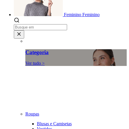
Feminino
Feminino
Categoria
Ver tudo >
Roupas
Blusas e Camisetas
Vestidos