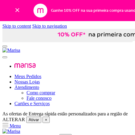
Ganhe 10% OFF na sua primeira compra usan
Skip to content
Skip to navigation
Meus Pedidos
Nossas Lojas
Atendimento
Como comprar
Fale conosco
Cartões e Serviços
As ofertas de
Entrega rápida
estão personalizados para a região de
ALTERAR
Ativar
×
Menu