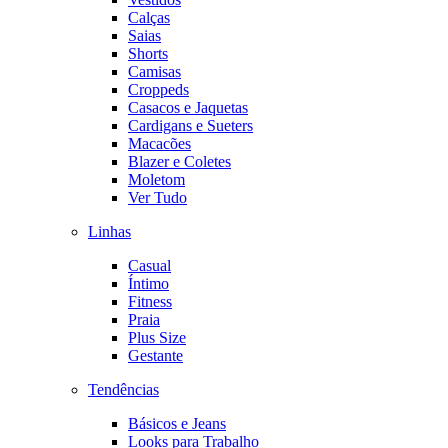
Calças
Saias
Shorts
Camisas
Croppeds
Casacos e Jaquetas
Cardigans e Sueters
Macacões
Blazer e Coletes
Moletom
Ver Tudo
Linhas
Casual
Íntimo
Fitness
Praia
Plus Size
Gestante
Tendências
Básicos e Jeans
Looks para Trabalho