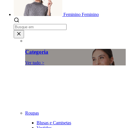
Feminino
Feminino
Categoria
Ver tudo >
Roupas
Blusas e Camisetas
Vestidos