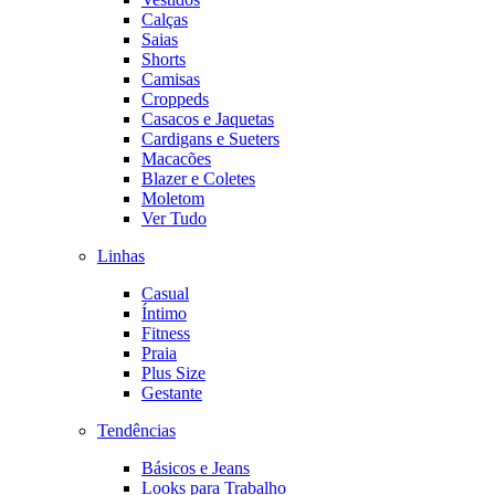
Calças
Saias
Shorts
Camisas
Croppeds
Casacos e Jaquetas
Cardigans e Sueters
Macacões
Blazer e Coletes
Moletom
Ver Tudo
Linhas
Casual
Íntimo
Fitness
Praia
Plus Size
Gestante
Tendências
Básicos e Jeans
Looks para Trabalho