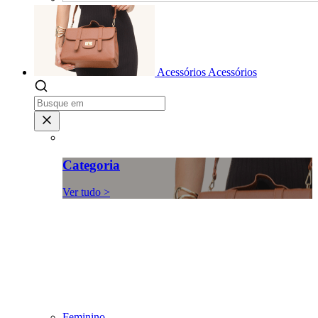
Acessórios
Acessórios
Categoria
Ver tudo >
Feminino