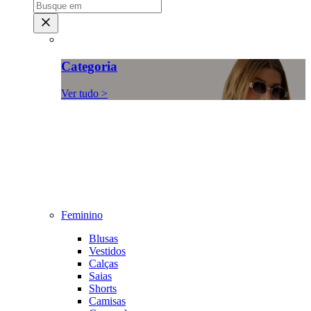
Categoria
Ver tudo >
Feminino
Blusas
Vestidos
Calças
Saias
Shorts
Camisas