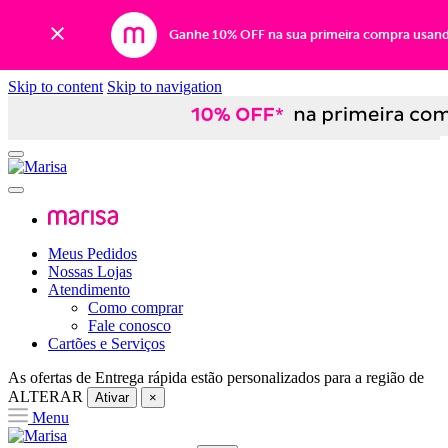
Ganhe 10% OFF na sua primeira compra usan
Skip to content
Skip to navigation
Meus Pedidos
Nossas Lojas
Atendimento
Como comprar
Fale conosco
Cartões e Serviços
As ofertas de
Entrega rápida
estão personalizados para a região de
ALTERAR
Ativar
×
Menu