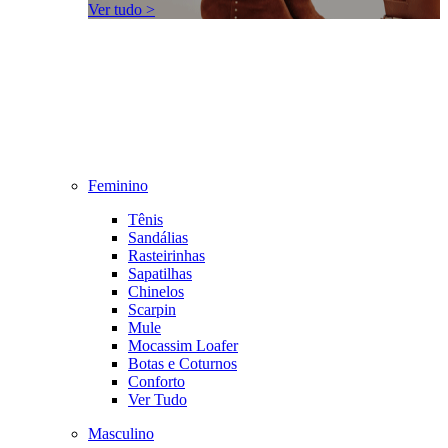
Ver tudo >
Feminino
Tênis
Sandálias
Rasteirinhas
Sapatilhas
Chinelos
Scarpin
Mule
Mocassim Loafer
Botas e Coturnos
Conforto
Ver Tudo
Masculino