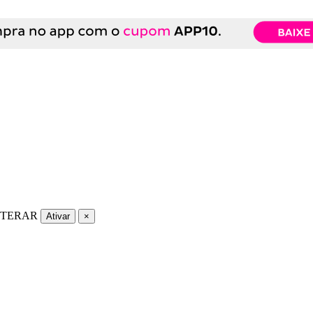
LTERAR
Ativar
×