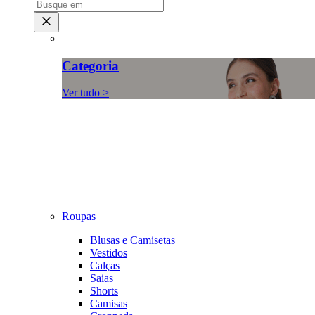
Categoria
Ver tudo >
Roupas
Blusas e Camisetas
Vestidos
Calças
Saias
Shorts
Camisas