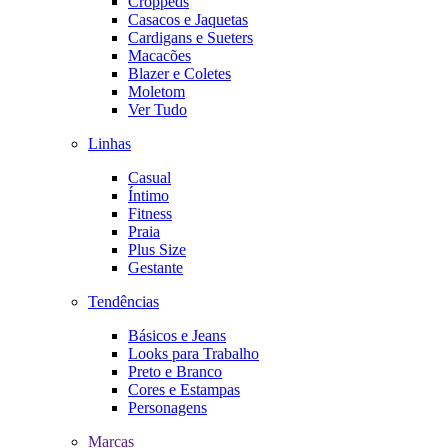
Croppeds
Casacos e Jaquetas
Cardigans e Sueters
Macacões
Blazer e Coletes
Moletom
Ver Tudo
Linhas
Casual
Íntimo
Fitness
Praia
Plus Size
Gestante
Tendências
Básicos e Jeans
Looks para Trabalho
Preto e Branco
Cores e Estampas
Personagens
Marcas