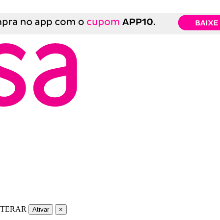
LTERAR
Ativar
×