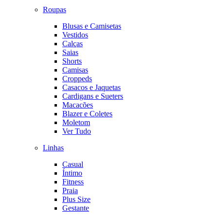
Roupas
Blusas e Camisetas
Vestidos
Calças
Saias
Shorts
Camisas
Croppeds
Casacos e Jaquetas
Cardigans e Sueters
Macacões
Blazer e Coletes
Moletom
Ver Tudo
Linhas
Casual
Íntimo
Fitness
Praia
Plus Size
Gestante