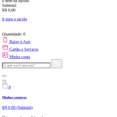
0 item
na sacola:
Subtotal:
R$ 0,00
Ir para a sacola
Quantidade: 0
Baixe o App
Cartão e Serviços
Minha conta
0
Minhas compras
R$ 0,00
(Subtotal)