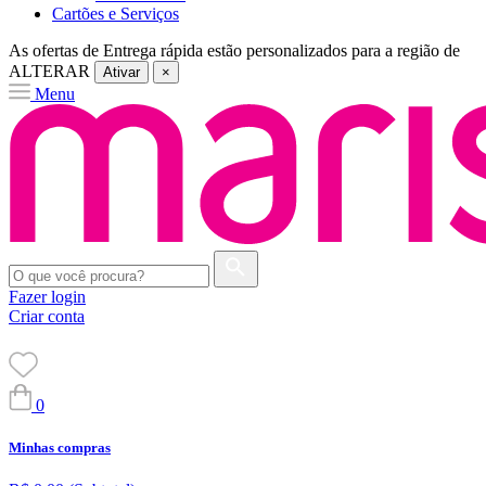
Cartões e Serviços
As ofertas de
Entrega rápida
estão personalizados para a região de
ALTERAR
Ativar
×
Menu
Fazer login
Criar conta
0
Minhas compras