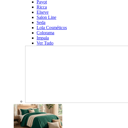
Payot
Ricca
Elseve
Salon Line
Seda
Lola Cosméticos
Colorama
Impala
Ver Tudo