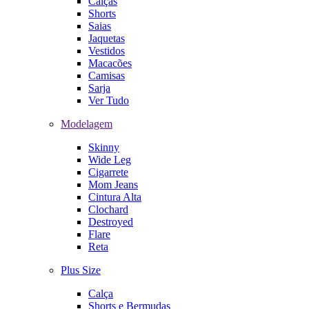
Calças
Shorts
Saias
Jaquetas
Vestidos
Macacões
Camisas
Sarja
Ver Tudo
Modelagem
Skinny
Wide Leg
Cigarrete
Mom Jeans
Cintura Alta
Clochard
Destroyed
Flare
Reta
Plus Size
Calça
Shorts e Bermudas