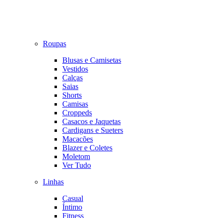
Roupas
Blusas e Camisetas
Vestidos
Calças
Saias
Shorts
Camisas
Croppeds
Casacos e Jaquetas
Cardigans e Sueters
Macacões
Blazer e Coletes
Moletom
Ver Tudo
Linhas
Casual
Íntimo
Fitness