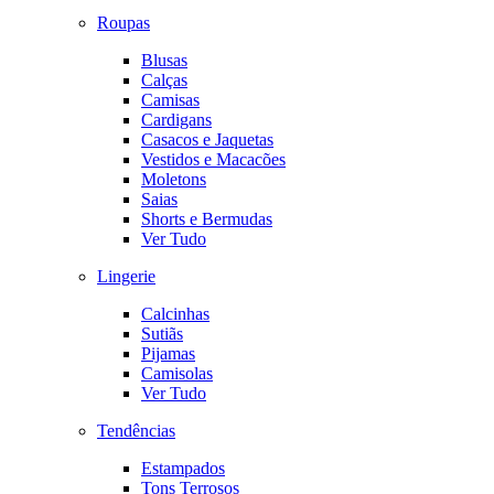
Roupas
Blusas
Calças
Camisas
Cardigans
Casacos e Jaquetas
Vestidos e Macacões
Moletons
Saias
Shorts e Bermudas
Ver Tudo
Lingerie
Calcinhas
Sutiãs
Pijamas
Camisolas
Ver Tudo
Tendências
Estampados
Tons Terrosos