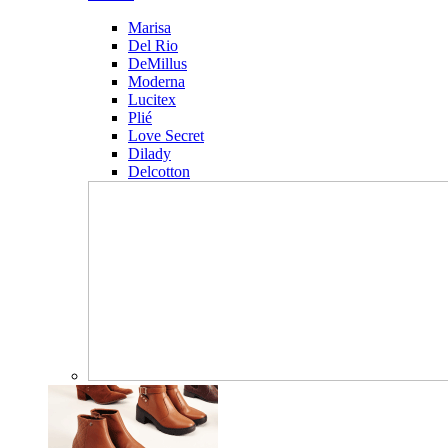
Marisa
Del Rio
DeMillus
Moderna
Lucitex
Plié
Love Secret
Dilady
Delcotton