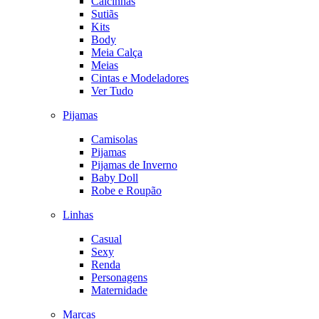
Calcinhas
Sutiãs
Kits
Body
Meia Calça
Meias
Cintas e Modeladores
Ver Tudo
Pijamas
Camisolas
Pijamas
Pijamas de Inverno
Baby Doll
Robe e Roupão
Linhas
Casual
Sexy
Renda
Personagens
Maternidade
Marcas