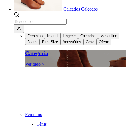
Calçados
Calçados
Feminino
Infantil
Lingerie
Calçados
Masculino
Jeans
Plus Size
Acessórios
Casa
Oferta
Categoria
Ver tudo >
Feminino
Tênis