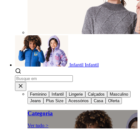
Infantil
Infantil
Feminino
Infantil
Lingerie
Calçados
Masculino
Jeans
Plus Size
Acessórios
Casa
Oferta
Categoria
Ver tudo >