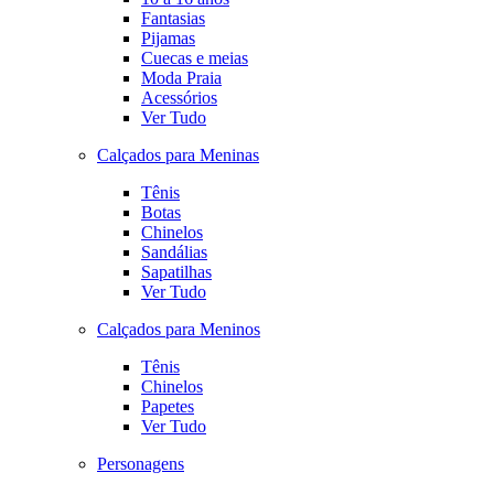
Fantasias
Pijamas
Cuecas e meias
Moda Praia
Acessórios
Ver Tudo
Calçados para Meninas
Tênis
Botas
Chinelos
Sandálias
Sapatilhas
Ver Tudo
Calçados para Meninos
Tênis
Chinelos
Papetes
Ver Tudo
Personagens