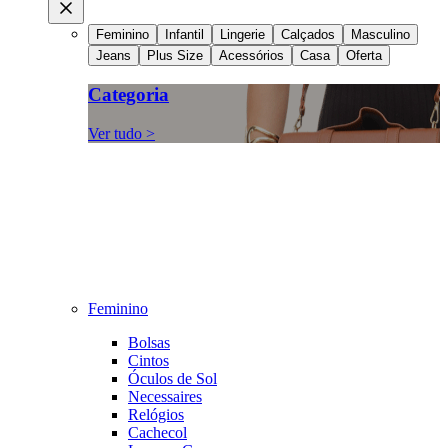
Feminino
Infantil
Lingerie
Calçados
Masculino
Jeans
Plus Size
Acessórios
Casa
Oferta
Categoria
Ver tudo >
Feminino
Bolsas
Cintos
Óculos de Sol
Necessaires
Relógios
Cachecol