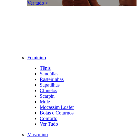
Ver tudo >
Feminino
Tênis
Sandálias
Rasteirinhas
Sapatilhas
Chinelos
Scarpin
Mule
Mocassim Loafer
Botas e Coturnos
Conforto
Ver Tudo
Masculino