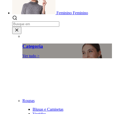
Feminino
Feminino
Categoria
Ver tudo >
Roupas
Blusas e Camisetas
Vestidos