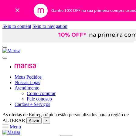
Ganhe 10% OFF na sua primeira compra usan
Skip to content
Skip to navigation
Meus Pedidos
Nossas Lojas
Atendimento
Como comprar
Fale conosco
Cartões e Serviços
As ofertas de
Entrega rápida
estão personalizados para a região de
ALTERAR
Ativar
×
Menu