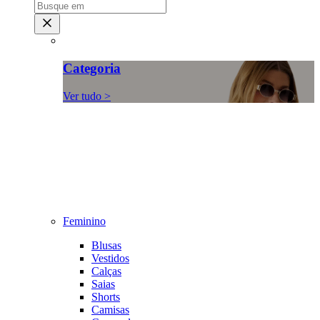
Categoria
Ver tudo >
Feminino
Blusas
Vestidos
Calças
Saias
Shorts
Camisas