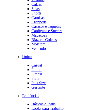
Calças
Saias
Shorts
Camisas
Croppeds
Casacos e Jaquetas
Cardigans e Sueters
Macacões
Blazer e Coletes
Moletom
Ver Tudo
Linhas
Casual
Íntimo
Fitness
Praia
Plus Size
Gestante
Tendências
Básicos e Jeans
Looks para Trabalho