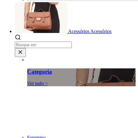
Acessórios
Acessórios
Categoria
Ver tudo >
Feminino