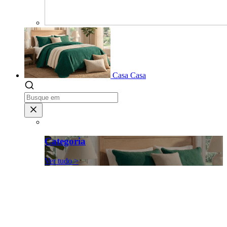
Casa
Casa
Categoria
Ver tudo >