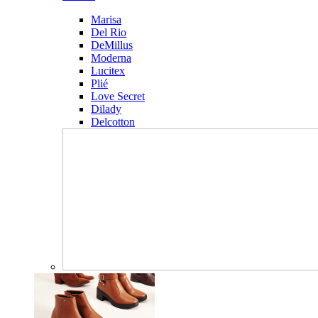
Marisa
Del Rio
DeMillus
Moderna
Lucitex
Plié
Love Secret
Dilady
Delcotton