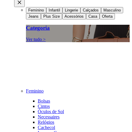
Feminino
Infantil
Lingerie
Calçados
Masculino
Jeans
Plus Size
Acessórios
Casa
Oferta
Categoria
Ver tudo >
Feminino
Bolsas
Cintos
Óculos de Sol
Necessaires
Relógios
Cachecol