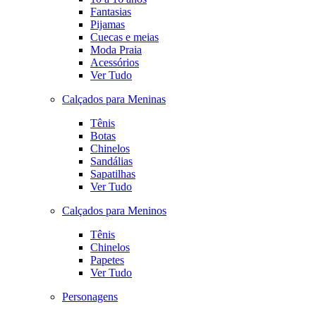
Fantasias
Pijamas
Cuecas e meias
Moda Praia
Acessórios
Ver Tudo
Calçados para Meninas
Tênis
Botas
Chinelos
Sandálias
Sapatilhas
Ver Tudo
Calçados para Meninos
Tênis
Chinelos
Papetes
Ver Tudo
Personagens