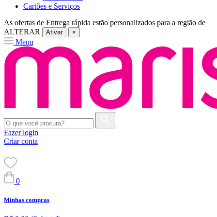
Cartões e Serviços
As ofertas de
Entrega rápida
estão personalizados para a região de
ALTERAR
Ativar
×
Menu
Fazer login
Criar conta
0
Minhas compras