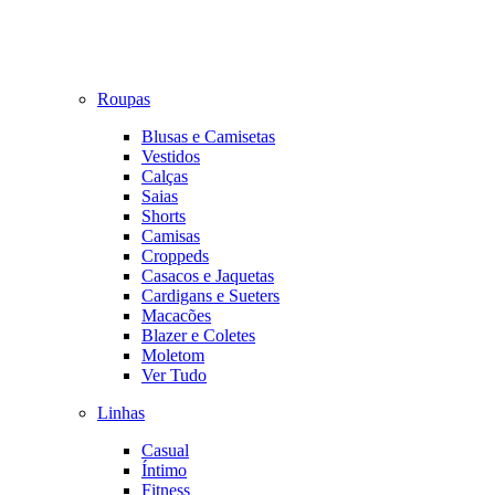
Roupas
Blusas e Camisetas
Vestidos
Calças
Saias
Shorts
Camisas
Croppeds
Casacos e Jaquetas
Cardigans e Sueters
Macacões
Blazer e Coletes
Moletom
Ver Tudo
Linhas
Casual
Íntimo
Fitness