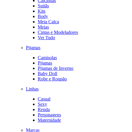
Calcinhas
Sutiãs
Kits
Body
Meia Calça
Meias
Cintas e Modeladores
Ver Tudo
Pijamas
Camisolas
Pijamas
Pijamas de Inverno
Baby Doll
Robe e Roupão
Linhas
Casual
Sexy
Renda
Personagens
Maternidade
Marcas