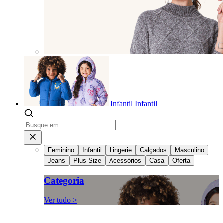
Infantil
Infantil
Feminino
Infantil
Lingerie
Calçados
Masculino
Jeans
Plus Size
Acessórios
Casa
Oferta
Categoria
Ver tudo >