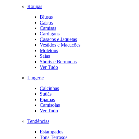
Roupas
Blusas
Calças
Camisas
Cardigans
Casacos e Jaquetas
Vestidos e Macacões
Moletons
Saias
Shorts e Bermudas
Ver Tudo
Lingerie
Calcinhas
Sutiãs
Pijamas
Camisolas
Ver Tudo
Tendências
Estampados
Tons Terrosos