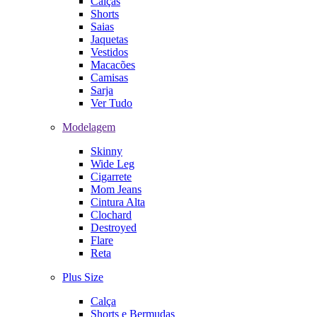
Calças
Shorts
Saias
Jaquetas
Vestidos
Macacões
Camisas
Sarja
Ver Tudo
Modelagem
Skinny
Wide Leg
Cigarrete
Mom Jeans
Cintura Alta
Clochard
Destroyed
Flare
Reta
Plus Size
Calça
Shorts e Bermudas