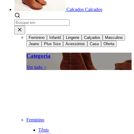
Calçados
Calçados
Feminino
Infantil
Lingerie
Calçados
Masculino
Jeans
Plus Size
Acessórios
Casa
Oferta
Categoria
Ver tudo >
Feminino
Tênis