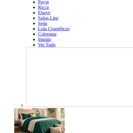
Payot
Ricca
Elseve
Salon Line
Seda
Lola Cosméticos
Colorama
Impala
Ver Tudo