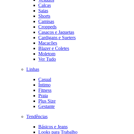
Calças
Saias
Shorts
Camisas
Croppeds
Casacos e Jaquetas
Cardigans e Sueters
Macacões
Blazer e Coletes
Moletom
Ver Tudo
Linhas
Casual
Íntimo
Fitness
Praia
Plus Size
Gestante
Tendências
Básicos e Jeans
Looks para Trabalho