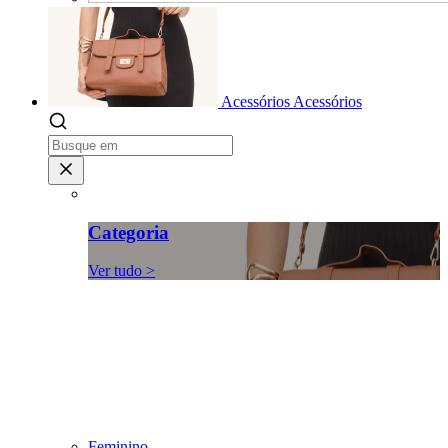
Acessórios
Acessórios
Categoria
Ver tudo >
Feminino