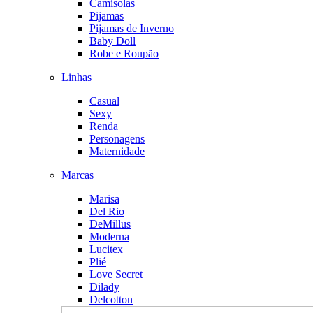
Camisolas
Pijamas
Pijamas de Inverno
Baby Doll
Robe e Roupão
Linhas
Casual
Sexy
Renda
Personagens
Maternidade
Marcas
Marisa
Del Rio
DeMillus
Moderna
Lucitex
Plié
Love Secret
Dilady
Delcotton