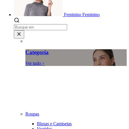
Feminino
Feminino
Categoria
Ver tudo >
Roupas
Blusas e Camisetas
Vestidos