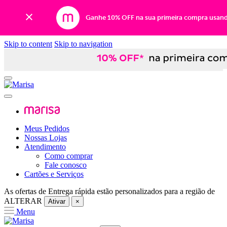
Ganhe 10% OFF na sua primeira compra usan
Skip to content
Skip to navigation
Meus Pedidos
Nossas Lojas
Atendimento
Como comprar
Fale conosco
Cartões e Serviços
As ofertas de
Entrega rápida
estão personalizados para a região de
ALTERAR
Ativar
×
Menu