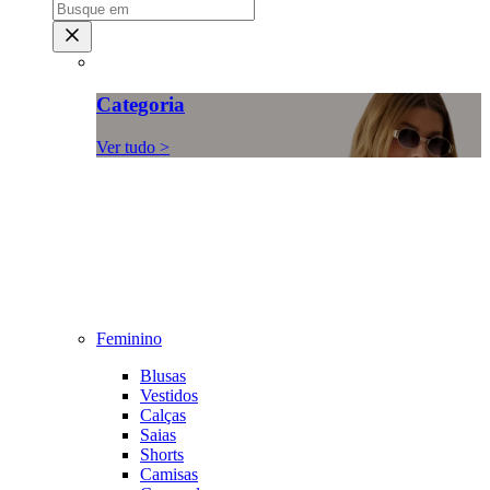
Categoria
Ver tudo >
Feminino
Blusas
Vestidos
Calças
Saias
Shorts
Camisas