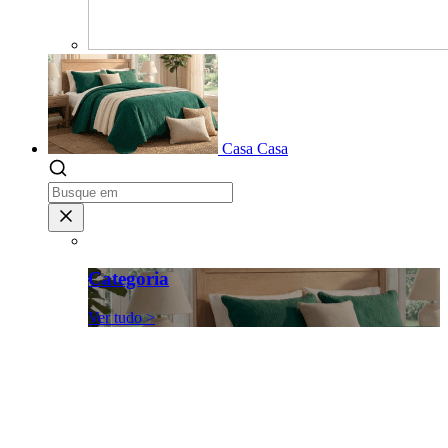
Casa
Casa
Categoria
Ver tudo >