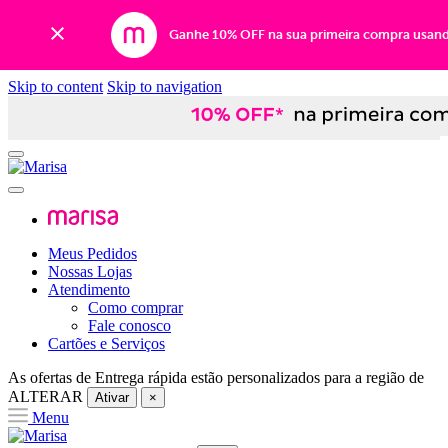
Ganhe 10% OFF na sua primeira compra usan
Skip to content
Skip to navigation
Meus Pedidos
Nossas Lojas
Atendimento
Como comprar
Fale conosco
Cartões e Serviços
As ofertas de
Entrega rápida
estão personalizados para a região de
ALTERAR
Ativar
×
Menu