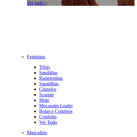
Ver tudo >
Feminino
Tênis
Sandálias
Rasteirinhas
Sapatilhas
Chinelos
Scarpin
Mule
Mocassim Loafer
Botas e Coturnos
Conforto
Ver Tudo
Masculino