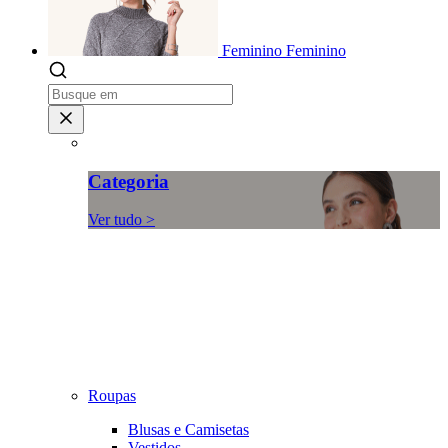
Feminino
Feminino
Categoria
Ver tudo >
Roupas
Blusas e Camisetas
Vestidos