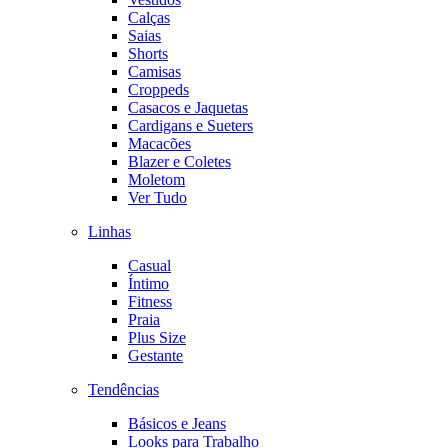
Calças
Saias
Shorts
Camisas
Croppeds
Casacos e Jaquetas
Cardigans e Sueters
Macacões
Blazer e Coletes
Moletom
Ver Tudo
Linhas
Casual
Íntimo
Fitness
Praia
Plus Size
Gestante
Tendências
Básicos e Jeans
Looks para Trabalho