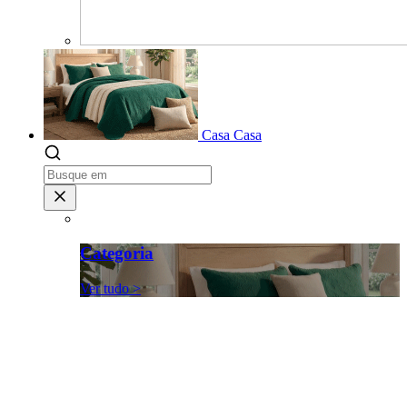
Casa
Casa
Categoria
Ver tudo >