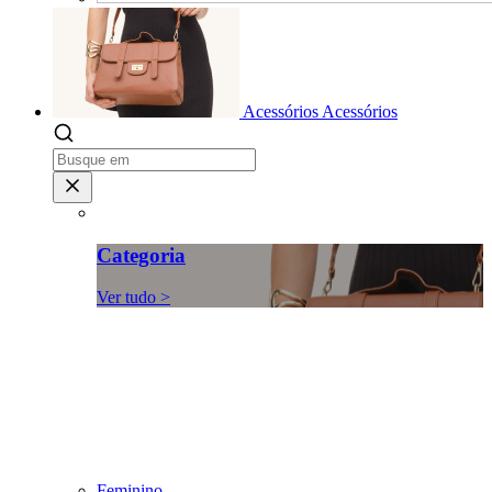
Acessórios
Acessórios
Categoria
Ver tudo >
Feminino