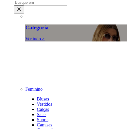
Categoria
Ver tudo >
Feminino
Blusas
Vestidos
Calças
Saias
Shorts
Camisas