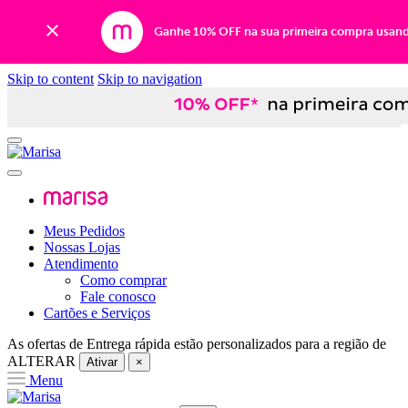
Ganhe 10% OFF na sua primeira compra usan
Skip to content
Skip to navigation
Meus Pedidos
Nossas Lojas
Atendimento
Como comprar
Fale conosco
Cartões e Serviços
As ofertas de
Entrega rápida
estão personalizados para a região de
ALTERAR
Ativar
×
Menu