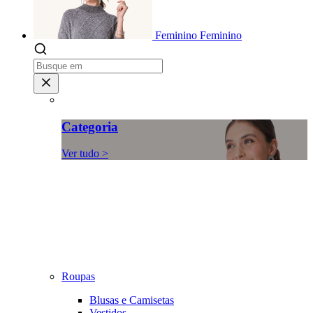
Feminino
Feminino
Categoria
Ver tudo >
Roupas
Blusas e Camisetas
Vestidos