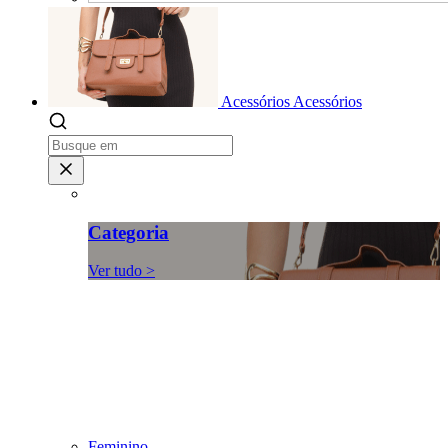
Acessórios
Acessórios
Categoria
Ver tudo >
Feminino