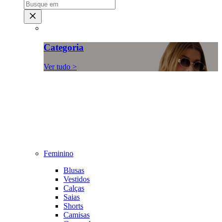
Categoria
Ver tudo >
Feminino
Blusas
Vestidos
Calças
Saias
Shorts
Camisas