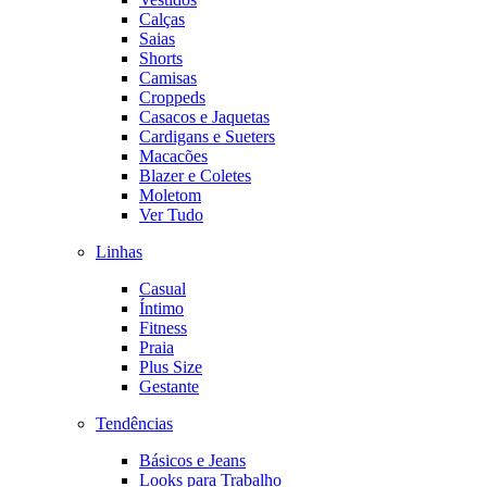
Calças
Saias
Shorts
Camisas
Croppeds
Casacos e Jaquetas
Cardigans e Sueters
Macacões
Blazer e Coletes
Moletom
Ver Tudo
Linhas
Casual
Íntimo
Fitness
Praia
Plus Size
Gestante
Tendências
Básicos e Jeans
Looks para Trabalho