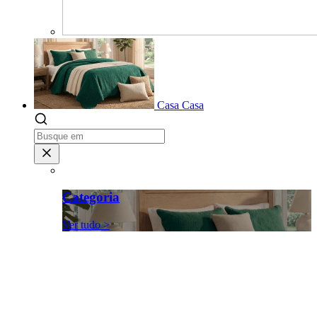
Casa
Casa
Categoria
Ver tudo >