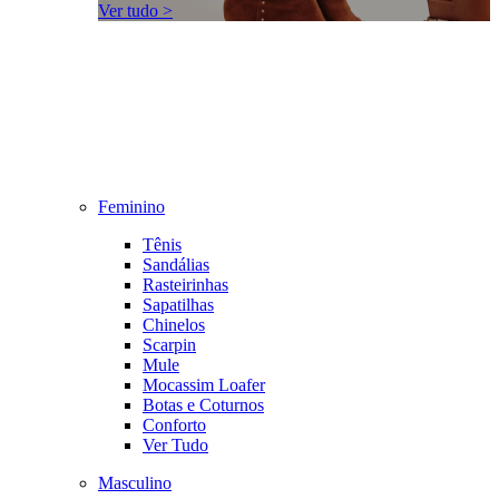
Ver tudo >
Feminino
Tênis
Sandálias
Rasteirinhas
Sapatilhas
Chinelos
Scarpin
Mule
Mocassim Loafer
Botas e Coturnos
Conforto
Ver Tudo
Masculino