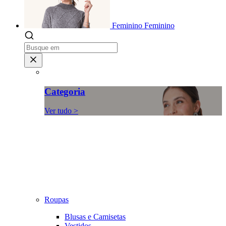
Feminino
Feminino
Categoria
Ver tudo >
Roupas
Blusas e Camisetas
Vestidos