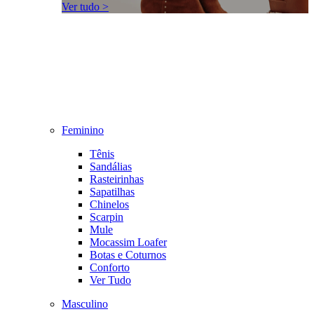
Ver tudo >
Feminino
Tênis
Sandálias
Rasteirinhas
Sapatilhas
Chinelos
Scarpin
Mule
Mocassim Loafer
Botas e Coturnos
Conforto
Ver Tudo
Masculino