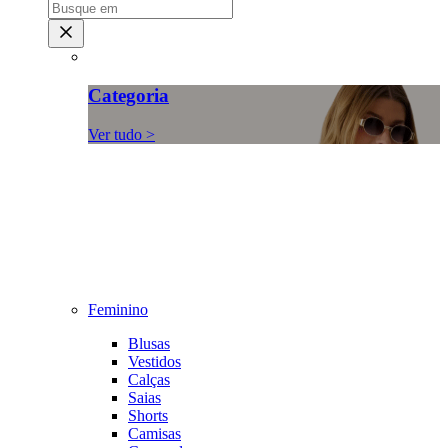
Categoria
Ver tudo >
Feminino
Blusas
Vestidos
Calças
Saias
Shorts
Camisas