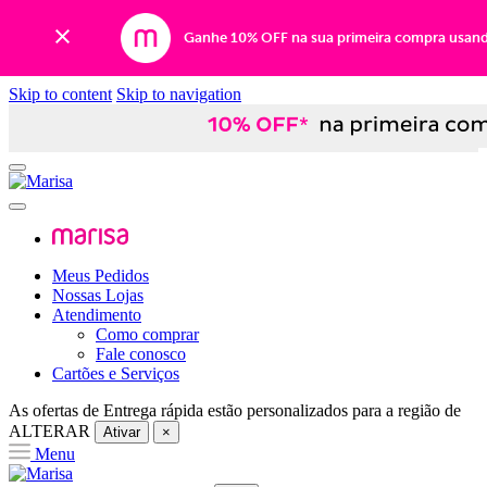
Ganhe 10% OFF na sua primeira compra usan
Skip to content
Skip to navigation
Meus Pedidos
Nossas Lojas
Atendimento
Como comprar
Fale conosco
Cartões e Serviços
As ofertas de
Entrega rápida
estão personalizados para a região de
ALTERAR
Ativar
×
Menu