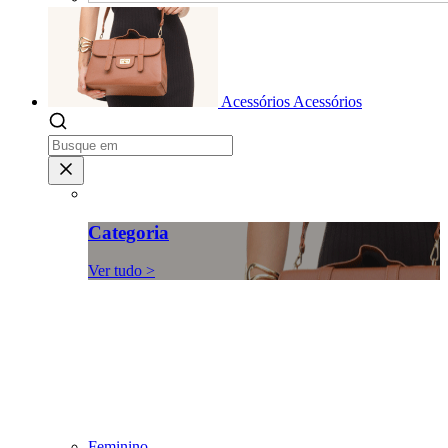
Acessórios
Acessórios
Categoria
Ver tudo >
Feminino