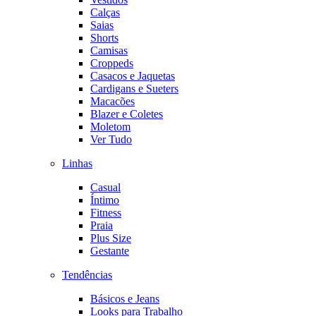
Calças
Saias
Shorts
Camisas
Croppeds
Casacos e Jaquetas
Cardigans e Sueters
Macacões
Blazer e Coletes
Moletom
Ver Tudo
Linhas
Casual
Íntimo
Fitness
Praia
Plus Size
Gestante
Tendências
Básicos e Jeans
Looks para Trabalho