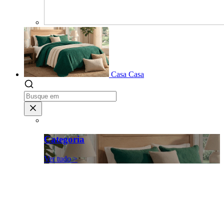
Casa
Casa
Categoria
Ver tudo >