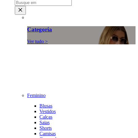
Categoria
Ver tudo >
Feminino
Blusas
Vestidos
Calças
Saias
Shorts
Camisas