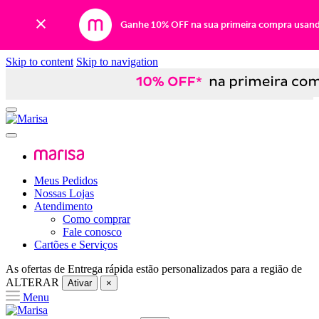
Ganhe 10% OFF na sua primeira compra usan
Skip to content
Skip to navigation
Meus Pedidos
Nossas Lojas
Atendimento
Como comprar
Fale conosco
Cartões e Serviços
As ofertas de
Entrega rápida
estão personalizados para a região de
ALTERAR
Ativar
×
Menu