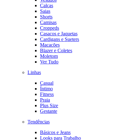
Calças
Saias
Shorts
Camisas
Croppeds
Casacos e Jaquetas
Cardigans e Sueters
Macacões
Blazer e Coletes
Moletom
Ver Tudo
Linhas
Casual
Íntimo
Fitness
Praia
Plus Size
Gestante
Tendências
Básicos e Jeans
Looks para Trabalho