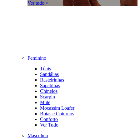
Ver tudo >
Feminino
Tênis
Sandálias
Rasteirinhas
Sapatilhas
Chinelos
Scarpin
Mule
Mocassim Loafer
Botas e Coturnos
Conforto
Ver Tudo
Masculino