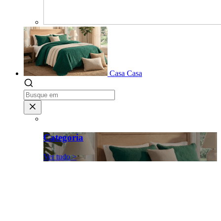
Casa
Casa
Categoria
Ver tudo >