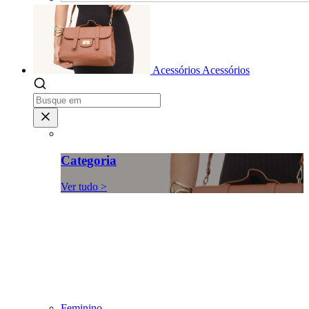
Acessórios
Acessórios
Categoria
Ver tudo >
Feminino