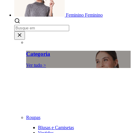
Feminino
Feminino
Categoria
Ver tudo >
Roupas
Blusas e Camisetas
Vestidos