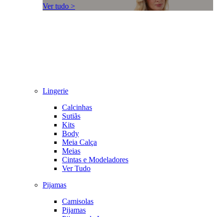
Ver tudo >
Lingerie
Calcinhas
Sutiãs
Kits
Body
Meia Calça
Meias
Cintas e Modeladores
Ver Tudo
Pijamas
Camisolas
Pijamas