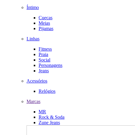
Íntimo
Cuecas
Meias
Pijamas
Linhas
Fitness
Praia
Social
Personagens
Jeans
Acessórios
Relógios
Marcas
MR
Rock & Soda
Zune Jeans