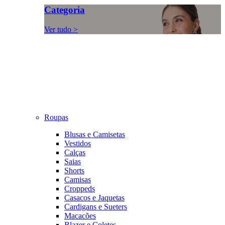
Categoria
Ver tudo >
Roupas
Blusas e Camisetas
Vestidos
Calças
Saias
Shorts
Camisas
Croppeds
Casacos e Jaquetas
Cardigans e Sueters
Macacões
Blazer e Coletes