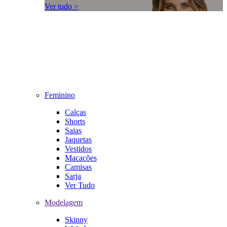
Ver tudo >
Feminino
Calças
Shorts
Saias
Jaquetas
Vestidos
Macacões
Camisas
Sarja
Ver Tudo
Modelagem
Skinny