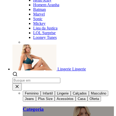
Hello Kitty
Homem Aranha
Batman
Marvel
Sonic
Mickey
Liga da Justiça
LOL Surprise
Looney Tunes
Lingerie
Lingerie
Feminino
Infantil
Lingerie
Calçados
Masculino
Jeans
Plus Size
Acessórios
Casa
Oferta
Categoria