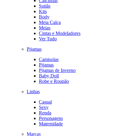
Calcinhas
Sutiãs
Kits
Body
Meia Calça
Meias
Cintas e Modeladores
Ver Tudo
Pijamas
Camisolas
Pijamas
Pijamas de Inverno
Baby Doll
Robe e Roupão
Linhas
Casual
Sexy
Renda
Personagens
Maternidade
Marcas