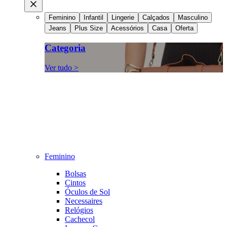
Feminino
Infantil
Lingerie
Calçados
Masculino
Jeans
Plus Size
Acessórios
Casa
Oferta
Categoria
Ver tudo >
Feminino
Bolsas
Cintos
Óculos de Sol
Necessaires
Relógios
Cachecol