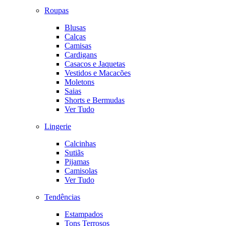
Roupas
Blusas
Calças
Camisas
Cardigans
Casacos e Jaquetas
Vestidos e Macacões
Moletons
Saias
Shorts e Bermudas
Ver Tudo
Lingerie
Calcinhas
Sutiãs
Pijamas
Camisolas
Ver Tudo
Tendências
Estampados
Tons Terrosos