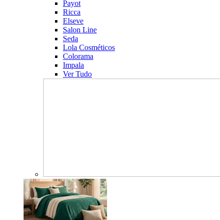
Payot
Ricca
Elseve
Salon Line
Seda
Lola Cosméticos
Colorama
Impala
Ver Tudo