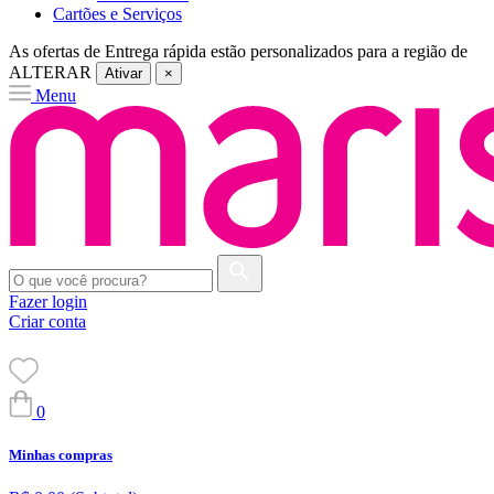
Cartões e Serviços
As ofertas de
Entrega rápida
estão personalizados para a região de
ALTERAR
Ativar
×
Menu
Fazer login
Criar conta
0
Minhas compras