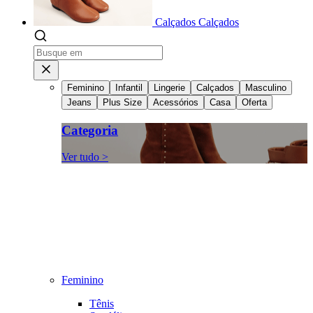
Calçados
Calçados
Feminino
Infantil
Lingerie
Calçados
Masculino
Jeans
Plus Size
Acessórios
Casa
Oferta
Categoria
Ver tudo >
Feminino
Tênis