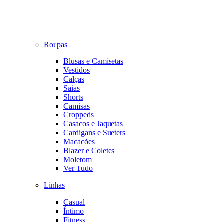
Roupas
Blusas e Camisetas
Vestidos
Calças
Saias
Shorts
Camisas
Croppeds
Casacos e Jaquetas
Cardigans e Sueters
Macacões
Blazer e Coletes
Moletom
Ver Tudo
Linhas
Casual
Íntimo
Fitness