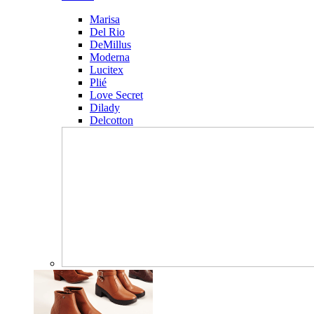
Marisa
Del Rio
DeMillus
Moderna
Lucitex
Plié
Love Secret
Dilady
Delcotton