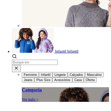
Infantil
Infantil
Feminino
Infantil
Lingerie
Calçados
Masculino
Jeans
Plus Size
Acessórios
Casa
Oferta
Categoria
Ver tudo >