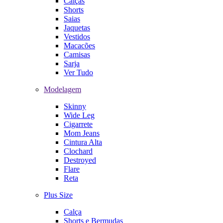
Calças
Shorts
Saias
Jaquetas
Vestidos
Macacões
Camisas
Sarja
Ver Tudo
Modelagem
Skinny
Wide Leg
Cigarrete
Mom Jeans
Cintura Alta
Clochard
Destroyed
Flare
Reta
Plus Size
Calça
Shorts e Bermudas