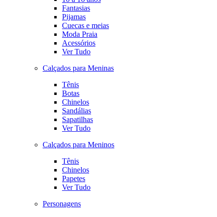
Fantasias
Pijamas
Cuecas e meias
Moda Praia
Acessórios
Ver Tudo
Calçados para Meninas
Tênis
Botas
Chinelos
Sandálias
Sapatilhas
Ver Tudo
Calçados para Meninos
Tênis
Chinelos
Papetes
Ver Tudo
Personagens