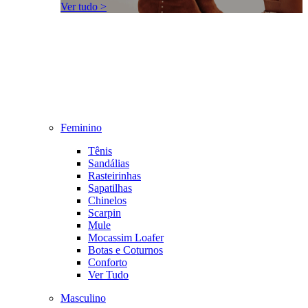
Ver tudo >
Feminino
Tênis
Sandálias
Rasteirinhas
Sapatilhas
Chinelos
Scarpin
Mule
Mocassim Loafer
Botas e Coturnos
Conforto
Ver Tudo
Masculino