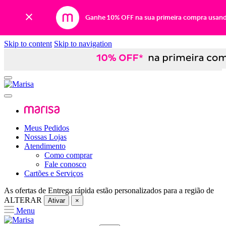
Ganhe 10% OFF na sua primeira compra usan
Skip to content
Skip to navigation
Meus Pedidos
Nossas Lojas
Atendimento
Como comprar
Fale conosco
Cartões e Serviços
As ofertas de
Entrega rápida
estão personalizados para a região de
ALTERAR
Ativar
×
Menu