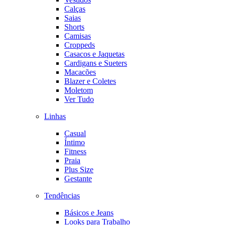
Calças
Saias
Shorts
Camisas
Croppeds
Casacos e Jaquetas
Cardigans e Sueters
Macacões
Blazer e Coletes
Moletom
Ver Tudo
Linhas
Casual
Íntimo
Fitness
Praia
Plus Size
Gestante
Tendências
Básicos e Jeans
Looks para Trabalho