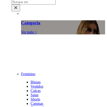
Categoria
Ver tudo >
Feminino
Blusas
Vestidos
Calças
Saias
Shorts
Camisas