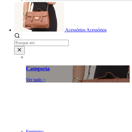
Acessórios
Acessórios
Categoria
Ver tudo >
Feminino