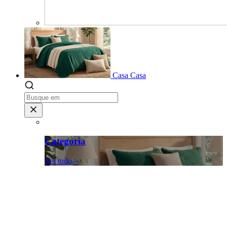
Casa
Casa
Categoria
Ver tudo >