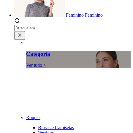
Feminino
Feminino
Categoria
Ver tudo >
Roupas
Blusas e Camisetas
Vestidos