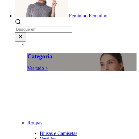
Feminino
Feminino
Categoria
Ver tudo >
Roupas
Blusas e Camisetas
Vestidos