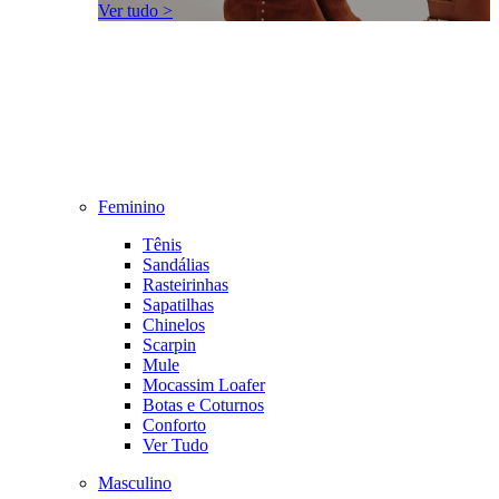
Ver tudo >
Feminino
Tênis
Sandálias
Rasteirinhas
Sapatilhas
Chinelos
Scarpin
Mule
Mocassim Loafer
Botas e Coturnos
Conforto
Ver Tudo
Masculino