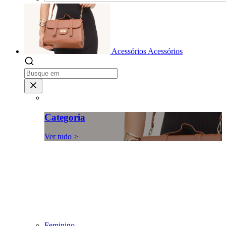
Acessórios
Acessórios
Categoria
Ver tudo >
Feminino