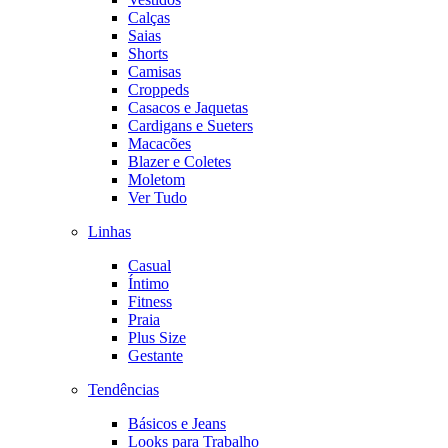
Calças
Saias
Shorts
Camisas
Croppeds
Casacos e Jaquetas
Cardigans e Sueters
Macacões
Blazer e Coletes
Moletom
Ver Tudo
Linhas
Casual
Íntimo
Fitness
Praia
Plus Size
Gestante
Tendências
Básicos e Jeans
Looks para Trabalho