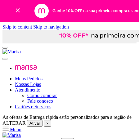
Ganhe 10% OFF na sua primeira compra usan
Skip to content
Skip to navigation
Meus Pedidos
Nossas Lojas
Atendimento
Como comprar
Fale conosco
Cartões e Serviços
As ofertas de
Entrega rápida
estão personalizados para a região de
ALTERAR
Ativar
×
Menu