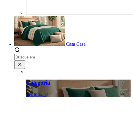
Casa
Casa
Categoria
Ver tudo >