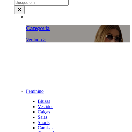
Categoria
Ver tudo >
Feminino
Blusas
Vestidos
Calças
Saias
Shorts
Camisas