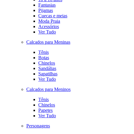
Fantasias
Pijamas
Cuecas e meias
Moda Praia
Acessórios
Ver Tudo
Calçados para Meninas
Tênis
Botas
Chinelos
Sandálias
Sapatilhas
Ver Tudo
Calçados para Meninos
Tênis
Chinelos
Papetes
Ver Tudo
Personagens