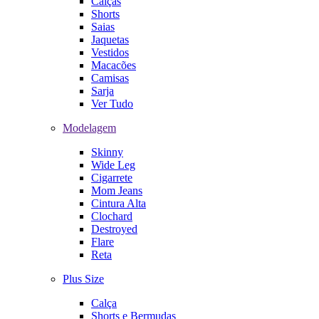
Calças
Shorts
Saias
Jaquetas
Vestidos
Macacões
Camisas
Sarja
Ver Tudo
Modelagem
Skinny
Wide Leg
Cigarrete
Mom Jeans
Cintura Alta
Clochard
Destroyed
Flare
Reta
Plus Size
Calça
Shorts e Bermudas