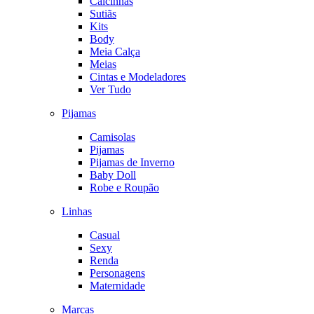
Calcinhas
Sutiãs
Kits
Body
Meia Calça
Meias
Cintas e Modeladores
Ver Tudo
Pijamas
Camisolas
Pijamas
Pijamas de Inverno
Baby Doll
Robe e Roupão
Linhas
Casual
Sexy
Renda
Personagens
Maternidade
Marcas