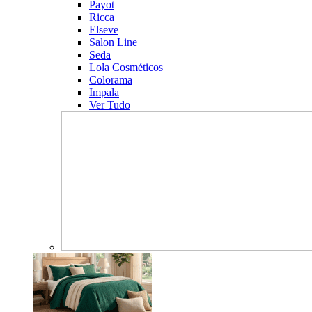
Payot
Ricca
Elseve
Salon Line
Seda
Lola Cosméticos
Colorama
Impala
Ver Tudo