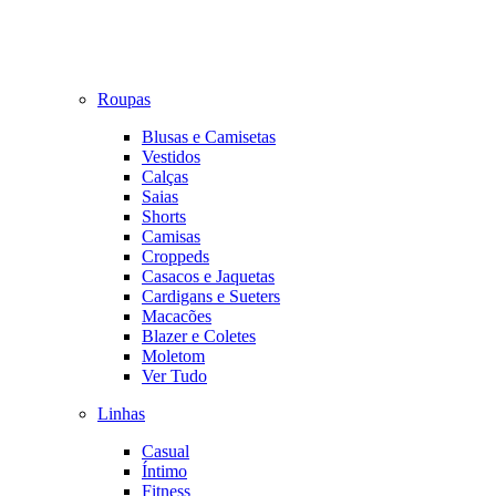
Roupas
Blusas e Camisetas
Vestidos
Calças
Saias
Shorts
Camisas
Croppeds
Casacos e Jaquetas
Cardigans e Sueters
Macacões
Blazer e Coletes
Moletom
Ver Tudo
Linhas
Casual
Íntimo
Fitness