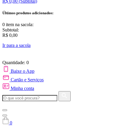
R$ 0,00
(Subtotal)
Últimos produtos adicionados:
0 item
na sacola:
Subtotal:
R$ 0,00
Ir para a sacola
Quantidade: 0
Baixe o App
Cartão e Serviços
Minha conta
0