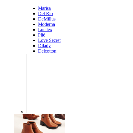
Marisa
Del Rio
DeMillus
Moderna
Lucitex
Plié
Love Secret
Dilady
Delcotton