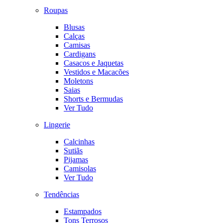
Roupas
Blusas
Calças
Camisas
Cardigans
Casacos e Jaquetas
Vestidos e Macacões
Moletons
Saias
Shorts e Bermudas
Ver Tudo
Lingerie
Calcinhas
Sutiãs
Pijamas
Camisolas
Ver Tudo
Tendências
Estampados
Tons Terrosos