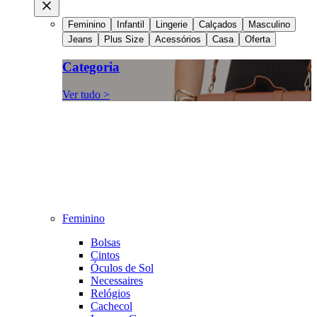
Feminino
Infantil
Lingerie
Calçados
Masculino
Jeans
Plus Size
Acessórios
Casa
Oferta
Categoria
Ver tudo >
Feminino
Bolsas
Cintos
Óculos de Sol
Necessaires
Relógios
Cachecol