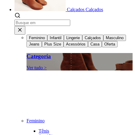
Calçados
Calçados
Feminino
Infantil
Lingerie
Calçados
Masculino
Jeans
Plus Size
Acessórios
Casa
Oferta
Categoria
Ver tudo >
Feminino
Tênis