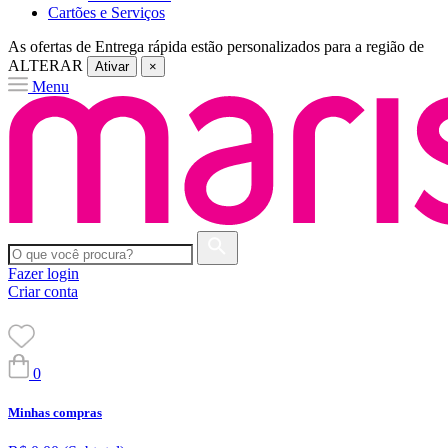
Cartões e Serviços
As ofertas de
Entrega rápida
estão personalizados para a região de
ALTERAR
Ativar
×
Menu
Fazer login
Criar conta
0
Minhas compras