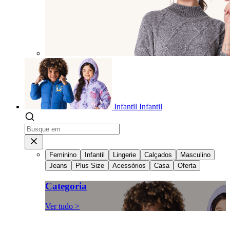
Infantil
Infantil
Feminino
Infantil
Lingerie
Calçados
Masculino
Jeans
Plus Size
Acessórios
Casa
Oferta
Categoria
Ver tudo >