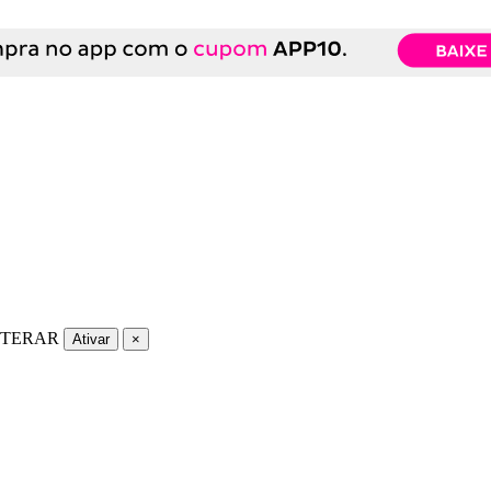
LTERAR
Ativar
×