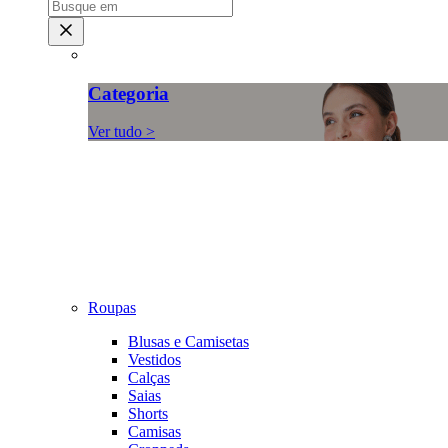
Categoria
Ver tudo >
Roupas
Blusas e Camisetas
Vestidos
Calças
Saias
Shorts
Camisas