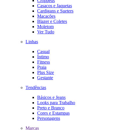
Croppeds
Casacos e Jaquetas
Cardigans e Sueters
Macacões
Blazer e Coletes
Moletom
Ver Tudo
Linhas
Casual
Íntimo
Fitness
Praia
Plus Size
Gestante
Tendências
Básicos e Jeans
Looks para Trabalho
Preto e Branco
Cores e Estampas
Personagens
Marcas