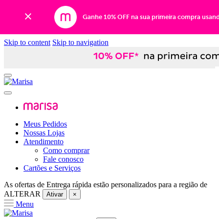
Ganhe 10% OFF na sua primeira compra usan
Skip to content
Skip to navigation
Meus Pedidos
Nossas Lojas
Atendimento
Como comprar
Fale conosco
Cartões e Serviços
As ofertas de
Entrega rápida
estão personalizados para a região de
ALTERAR
Ativar
×
Menu