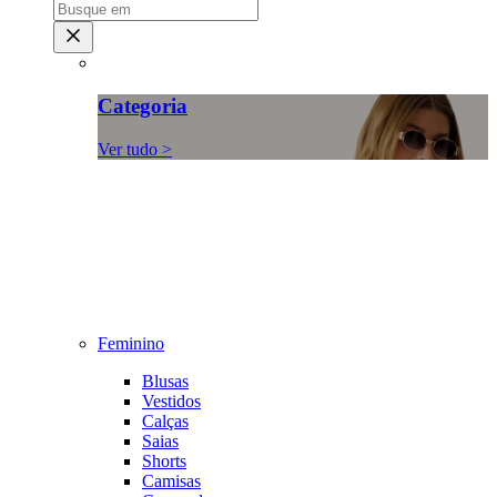
Categoria
Ver tudo >
Feminino
Blusas
Vestidos
Calças
Saias
Shorts
Camisas