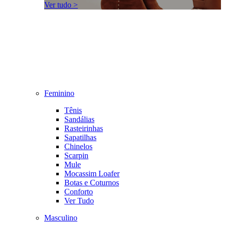
Ver tudo >
Feminino
Tênis
Sandálias
Rasteirinhas
Sapatilhas
Chinelos
Scarpin
Mule
Mocassim Loafer
Botas e Coturnos
Conforto
Ver Tudo
Masculino