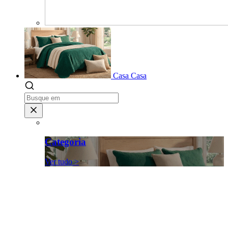
Casa
Casa
Categoria
Ver tudo >