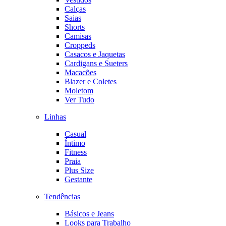
Calças
Saias
Shorts
Camisas
Croppeds
Casacos e Jaquetas
Cardigans e Sueters
Macacões
Blazer e Coletes
Moletom
Ver Tudo
Linhas
Casual
Íntimo
Fitness
Praia
Plus Size
Gestante
Tendências
Básicos e Jeans
Looks para Trabalho