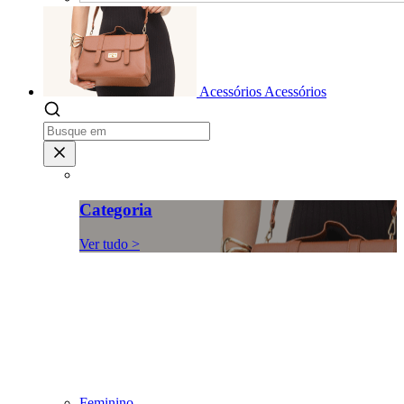
Acessórios
Acessórios
Categoria
Ver tudo >
Feminino