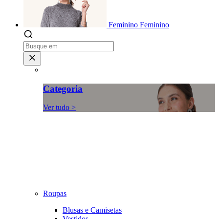
Feminino
Feminino
Categoria
Ver tudo >
Roupas
Blusas e Camisetas
Vestidos