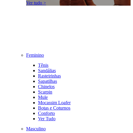
Ver tudo >
Feminino
Tênis
Sandálias
Rasteirinhas
Sapatilhas
Chinelos
Scarpin
Mule
Mocassim Loafer
Botas e Coturnos
Conforto
Ver Tudo
Masculino