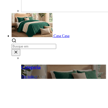
Casa
Casa
Categoria
Ver tudo >