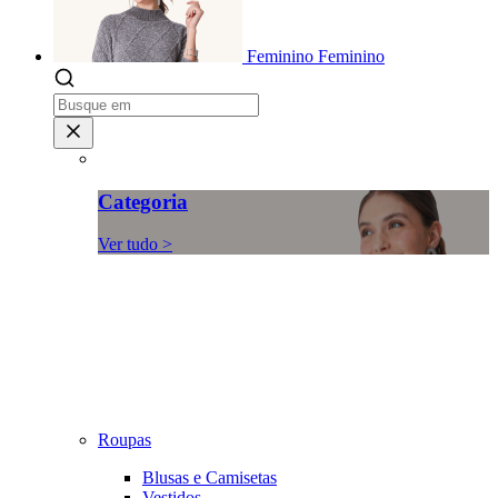
Feminino
Feminino
Categoria
Ver tudo >
Roupas
Blusas e Camisetas
Vestidos