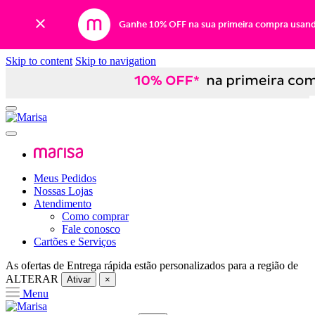
Ganhe 10% OFF na sua primeira compra usan
Skip to content
Skip to navigation
Meus Pedidos
Nossas Lojas
Atendimento
Como comprar
Fale conosco
Cartões e Serviços
As ofertas de
Entrega rápida
estão personalizados para a região de
ALTERAR
Ativar
×
Menu