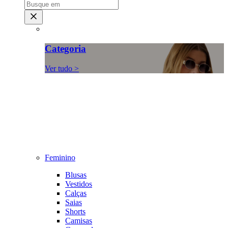
Categoria
Ver tudo >
Feminino
Blusas
Vestidos
Calças
Saias
Shorts
Camisas