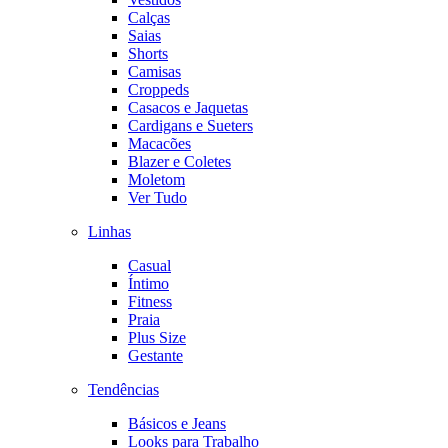
Calças
Saias
Shorts
Camisas
Croppeds
Casacos e Jaquetas
Cardigans e Sueters
Macacões
Blazer e Coletes
Moletom
Ver Tudo
Linhas
Casual
Íntimo
Fitness
Praia
Plus Size
Gestante
Tendências
Básicos e Jeans
Looks para Trabalho