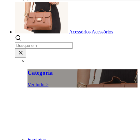
Acessórios
Acessórios
Categoria
Ver tudo >
Feminino