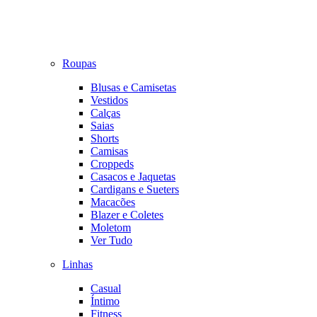
Roupas
Blusas e Camisetas
Vestidos
Calças
Saias
Shorts
Camisas
Croppeds
Casacos e Jaquetas
Cardigans e Sueters
Macacões
Blazer e Coletes
Moletom
Ver Tudo
Linhas
Casual
Íntimo
Fitness