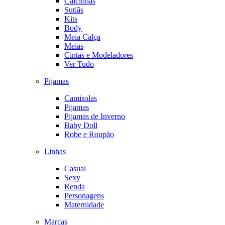
Calcinhas
Sutiãs
Kits
Body
Meia Calça
Meias
Cintas e Modeladores
Ver Tudo
Pijamas
Camisolas
Pijamas
Pijamas de Inverno
Baby Doll
Robe e Roupão
Linhas
Casual
Sexy
Renda
Personagens
Maternidade
Marcas