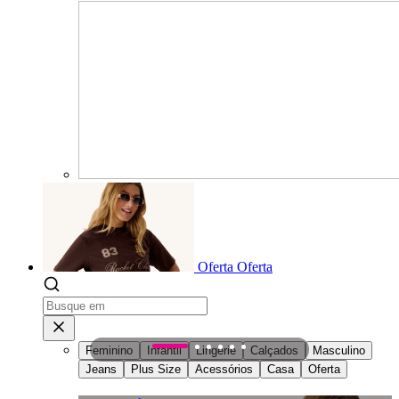
Oferta
Oferta
Feminino
Infantil
Lingerie
Calçados
Masculino
1
2
3
4
5
6
Jeans
Plus Size
Acessórios
Casa
Oferta