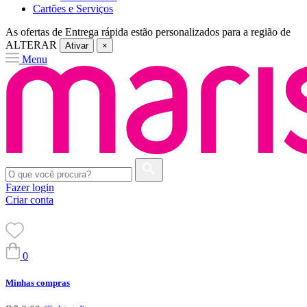
Cartões e Serviços
As ofertas de
Entrega rápida
estão personalizados para a região de
ALTERAR
Ativar
×
Menu
Fazer login
Criar conta
0
Minhas compras