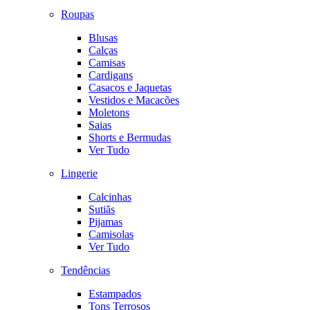
Roupas
Blusas
Calças
Camisas
Cardigans
Casacos e Jaquetas
Vestidos e Macacões
Moletons
Saias
Shorts e Bermudas
Ver Tudo
Lingerie
Calcinhas
Sutiãs
Pijamas
Camisolas
Ver Tudo
Tendências
Estampados
Tons Terrosos