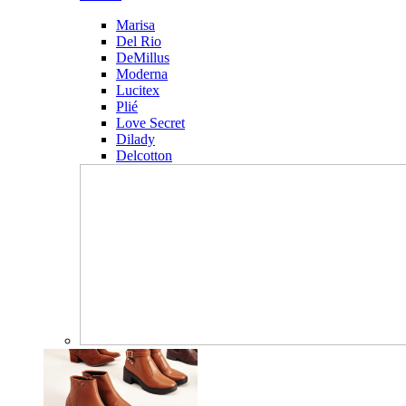
Marisa
Del Rio
DeMillus
Moderna
Lucitex
Plié
Love Secret
Dilady
Delcotton