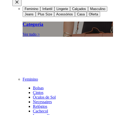
Feminino
Infantil
Lingerie
Calçados
Masculino
Jeans
Plus Size
Acessórios
Casa
Oferta
Categoria
Ver tudo >
Feminino
Bolsas
Cintos
Óculos de Sol
Necessaires
Relógios
Cachecol