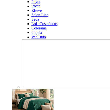
Payot
Ricca
Elseve
Salon Line
Seda
Lola Cosméticos
Colorama
Impala
Ver Tudo