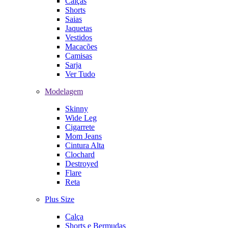
Calças
Shorts
Saias
Jaquetas
Vestidos
Macacões
Camisas
Sarja
Ver Tudo
Modelagem
Skinny
Wide Leg
Cigarrete
Mom Jeans
Cintura Alta
Clochard
Destroyed
Flare
Reta
Plus Size
Calça
Shorts e Bermudas