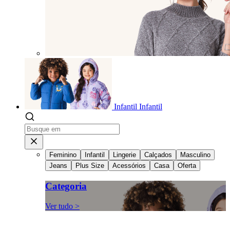
Infantil
Infantil
Feminino
Infantil
Lingerie
Calçados
Masculino
Jeans
Plus Size
Acessórios
Casa
Oferta
Categoria
Ver tudo >