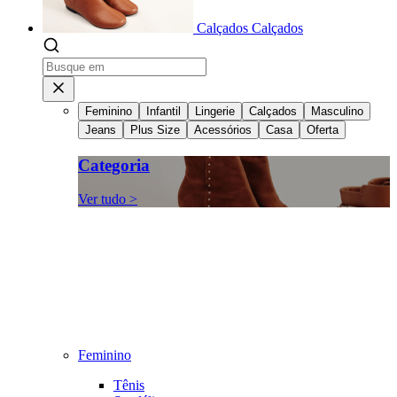
Calçados
Calçados
Feminino
Infantil
Lingerie
Calçados
Masculino
Jeans
Plus Size
Acessórios
Casa
Oferta
Categoria
Ver tudo >
Feminino
Tênis