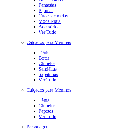
Fantasias
Pijamas
Cuecas e meias
Moda Praia
Acessórios
Ver Tudo
Calçados para Meninas
Tênis
Botas
Chinelos
Sandálias
Sapatilhas
Ver Tudo
Calçados para Meninos
Tênis
Chinelos
Papetes
Ver Tudo
Personagens