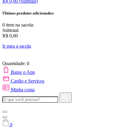
R$ 0,00
(Subtotal)
Últimos produtos adicionados:
0 item
na sacola:
Subtotal:
R$ 0,00
Ir para a sacola
Quantidade: 0
Baixe o App
Cartão e Serviços
Minha conta
0