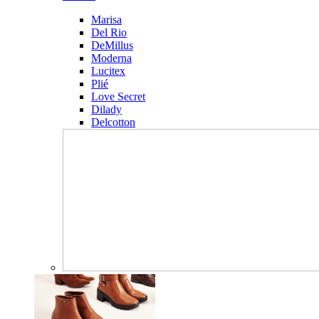
Marisa
Del Rio
DeMillus
Moderna
Lucitex
Plié
Love Secret
Dilady
Delcotton