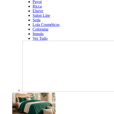
Payot
Ricca
Elseve
Salon Line
Seda
Lola Cosméticos
Colorama
Impala
Ver Tudo