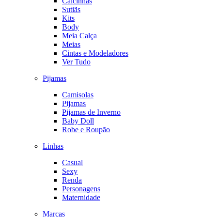
Calcinhas
Sutiãs
Kits
Body
Meia Calça
Meias
Cintas e Modeladores
Ver Tudo
Pijamas
Camisolas
Pijamas
Pijamas de Inverno
Baby Doll
Robe e Roupão
Linhas
Casual
Sexy
Renda
Personagens
Maternidade
Marcas