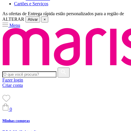
Cartões e Serviços
As ofertas de
Entrega rápida
estão personalizados para a região de
ALTERAR
Ativar
×
Menu
Fazer login
Criar conta
0
Minhas compras