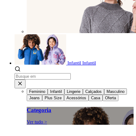
Infantil
Infantil
Feminino
Infantil
Lingerie
Calçados
Masculino
Jeans
Plus Size
Acessórios
Casa
Oferta
Categoria
Ver tudo >