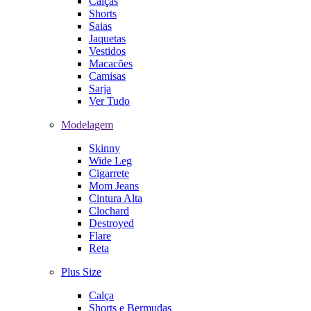
Calças
Shorts
Saias
Jaquetas
Vestidos
Macacões
Camisas
Sarja
Ver Tudo
Modelagem
Skinny
Wide Leg
Cigarrete
Mom Jeans
Cintura Alta
Clochard
Destroyed
Flare
Reta
Plus Size
Calça
Shorts e Bermudas