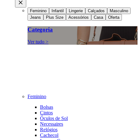
Feminino
Infantil
Lingerie
Calçados
Masculino
Jeans
Plus Size
Acessórios
Casa
Oferta
Categoria
Ver tudo >
Feminino
Bolsas
Cintos
Óculos de Sol
Necessaires
Relógios
Cachecol