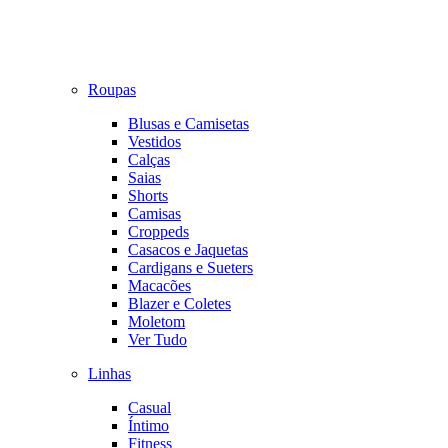
Roupas
Blusas e Camisetas
Vestidos
Calças
Saias
Shorts
Camisas
Croppeds
Casacos e Jaquetas
Cardigans e Sueters
Macacões
Blazer e Coletes
Moletom
Ver Tudo
Linhas
Casual
Íntimo
Fitness