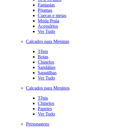
Fantasias
Pijamas
Cuecas e meias
Moda Praia
Acessórios
Ver Tudo
Calçados para Meninas
Tênis
Botas
Chinelos
Sandálias
Sapatilhas
Ver Tudo
Calçados para Meninos
Tênis
Chinelos
Papetes
Ver Tudo
Personagens