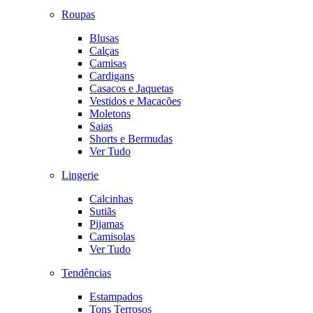
Roupas
Blusas
Calças
Camisas
Cardigans
Casacos e Jaquetas
Vestidos e Macacões
Moletons
Saias
Shorts e Bermudas
Ver Tudo
Lingerie
Calcinhas
Sutiãs
Pijamas
Camisolas
Ver Tudo
Tendências
Estampados
Tons Terrosos