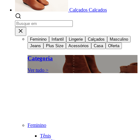
Calçados
Calçados
Feminino
Infantil
Lingerie
Calçados
Masculino
Jeans
Plus Size
Acessórios
Casa
Oferta
Categoria
Ver tudo >
Feminino
Tênis